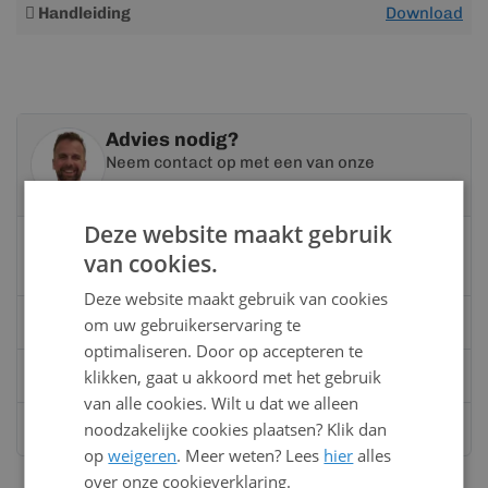
Meer
Handleiding
Download
informatie
Advies nodig?
Neem contact op met een van onze
specialisten
Deze website maakt gebruik
Vandaag bereikbaar
van cookies.
van 08:00 tot 17:00 uur
Deze website maakt gebruik van cookies
Bel:
0528 - 355190
om uw gebruikerservaring te
optimaliseren. Door op accepteren te
klikken, gaat u akkoord met het gebruik
Mail
info@kunststofbouwmateriaal.nl
van alle cookies. Wilt u dat we alleen
noodzakelijke cookies plaatsen? Klik dan
Stuur ons een bericht op
Whatsapp
op
weigeren
. Meer weten? Lees
hier
alles
over onze cookieverklaring.