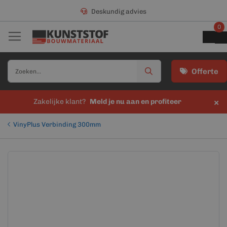
Deskundig advies
0
Offerte
×
Zakelijke klant?
Meld je nu aan en profiteer
VinyPlus Verbinding 300mm
Ga
Ga
naar
naar
het
het
einde
begin
van
van
de
de