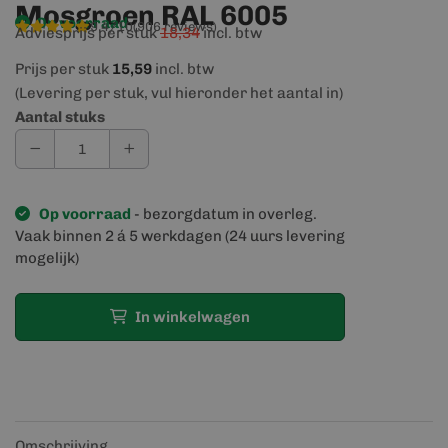
Mosgroen RAL 6005
Op voorraad
9,4/10
(906 reviews)
Adviesprijs per stuk
18,34
incl. btw
Prijs per stuk
15,59
incl. btw
(Levering per stuk, vul hieronder het aantal in)
Aantal stuks
Op voorraad
- bezorgdatum in overleg.
Vaak binnen 2 á 5 werkdagen (24 uurs levering
mogelijk)
In winkelwagen
Omschrijving