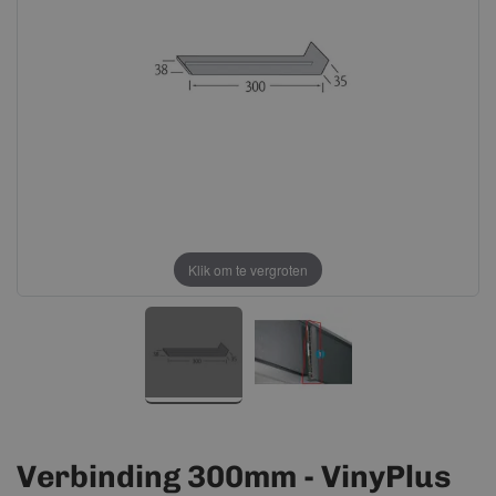
afbeeldingen-
afbeeldingen-
gallerij
gallerij
Klik om te vergroten
Verbinding 300mm - VinyPlus