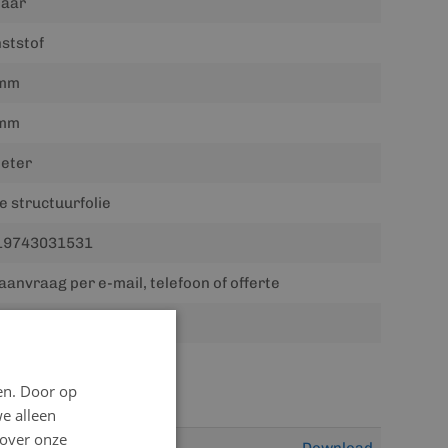
jaar
ststof
mm
mm
eter
ne structuurfolie
19743031531
aanvraag per e-mail, telefoon of offerte
00 kg
en. Door op
we alleen
 over onze