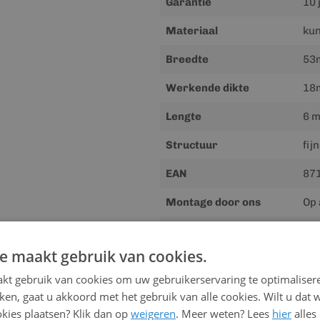
Garantie
10 
Materiaal
kun
Breedte
53
Werkende dikte
18
Lengte
6 m
Structuur
fij
EAN
87
Montage door ons
Op 
Gewicht
15.
e maakt gebruik van cookies.
kt gebruik van cookies om uw gebruikerservaring te optimaliser
Downloads
kken, gaat u akkoord met het gebruik van alle cookies. Wilt u dat 
kies plaatsen? Klik dan op
weigeren
Meer
. Meer weten? Lees
hier
alles