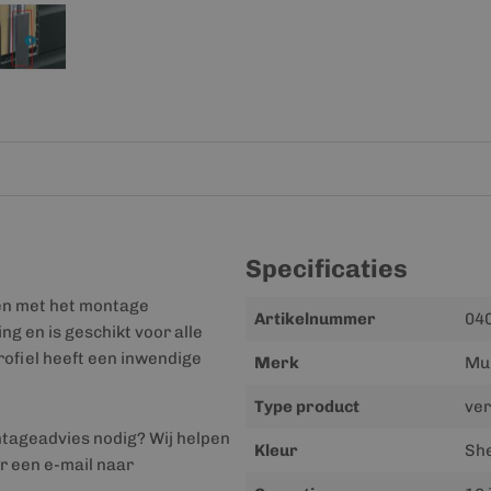
Specificaties
men met het montage
Meer
Artikelnummer
040
ng en is geschikt voor alle
informatie
rofiel heeft een inwendige
Merk
Mul
Type product
ver
ntageadvies nodig? Wij helpen
Kleur
She
r een e-mail naar