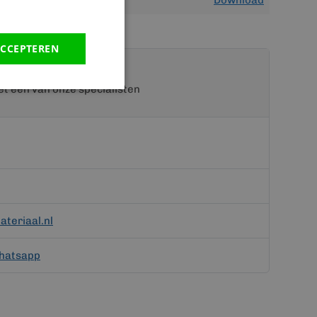
Download
CCEPTEREN
t een van onze specialisten
teriaal.nl
hatsapp