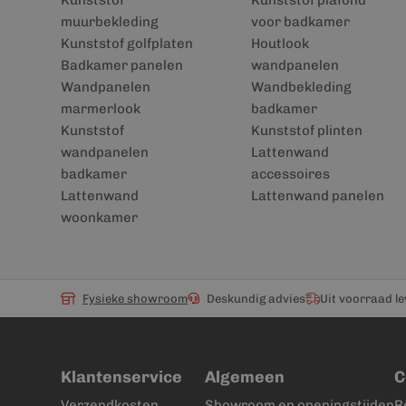
Kunststof
Kunststof plafond
muurbekleding
voor badkamer
Kunststof golfplaten
Houtlook
Badkamer panelen
wandpanelen
Wandpanelen
Wandbekleding
marmerlook
badkamer
Kunststof
Kunststof plinten
wandpanelen
Lattenwand
badkamer
accessoires
Lattenwand
Lattenwand panelen
woonkamer
Fysieke showroom
Deskundig advies
Uit voorraad l
Klantenservice
Algemeen
C
Verzendkosten
Showroom en openingstijden
R