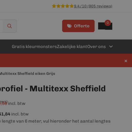
9.4/10 (905 reviews)
0
Offerte
Gratis kleurmonsters
Zakelijke klant
Over ons
×
Multitexx Sheffield eiken Grijs
ofiel - Multitexx Sheffield
iews)
,98
incl. btw
51,84
incl. btw
e lengte van 6 meter, vul hieronder het aantal lengtes