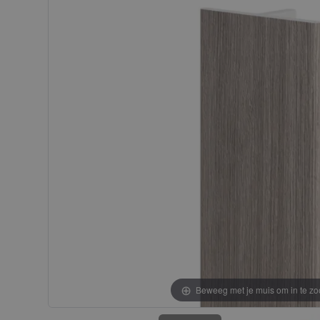
gallerij
gallerij
Beweeg met je muis om in te z