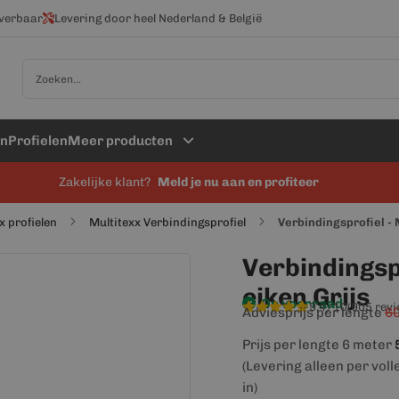
everbaar
Levering door heel Nederland & België
Zoek
en
Profielen
Meer producten
Zakelijke klant?
Meld je nu aan en profiteer
x profielen
Multitexx Verbindingsprofiel
Verbindingsprofiel - 
Verbindingspr
eiken Grijs
Op voorraad
9,4/10
(905 rev
Adviesprijs per lengte
60
Prijs per lengte 6 meter
(Levering alleen per voll
in)