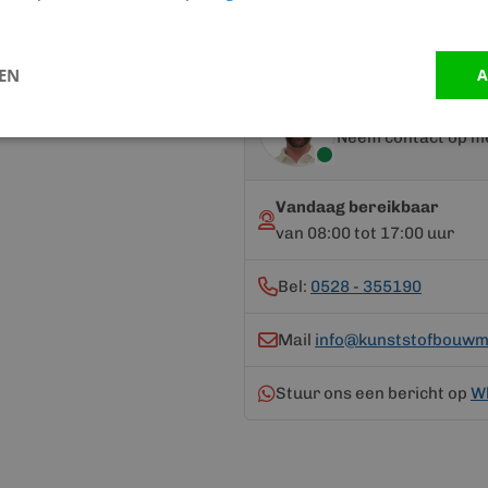
Handleiding
informatie
LEN
A
Advies nodig?
Neem contact op me
Vandaag bereikbaar
van 08:00 tot 17:00 uur
Bel:
0528 - 355190
Mail
info@kunststofbouwma
Stuur ons een bericht op
W