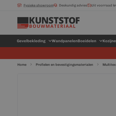
Fysieke showroom
Deskundig advies
Uit voorraad l
Gevelbekleding
Wandpanelen
Boeidelen
Kozijn
Home
Profielen en bevestigingsmaterialen
Multitex
Ga
Ga
naar
naar
het
het
einde
begin
van
van
de
de
afbeeldingen-
afbeeldingen-