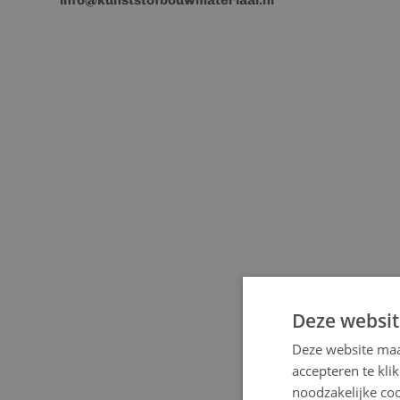
info@kunststofbouwmateriaal.nl
Deze websit
Deze website maa
accepteren te kli
noodzakelijke coo