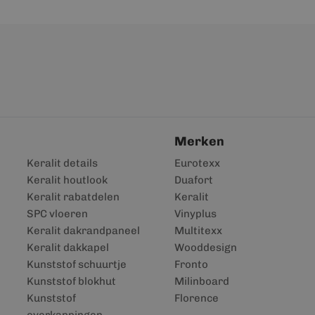
Merken
Keralit details
Eurotexx
Keralit houtlook
Duafort
Keralit rabatdelen
Keralit
SPC vloeren
Vinyplus
Keralit dakrandpaneel
Multitexx
Keralit dakkapel
Wooddesign
Kunststof schuurtje
Fronto
Kunststof blokhut
Milinboard
Kunststof
Florence