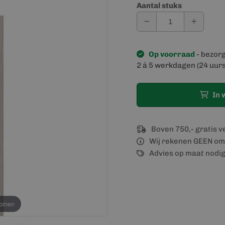
Aantal stuks
Op voorraad
- bezor
2 á 5 werkdagen (24 uurs
In 
Boven 750,- gratis 
Wij rekenen GEEN om
Advies op maat nodi
oomen