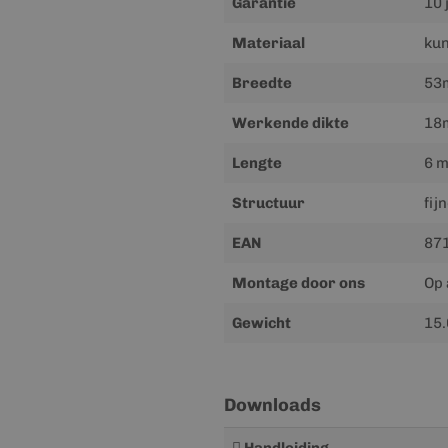
Garantie
10 
Materiaal
kun
Breedte
53
Werkende dikte
18
Lengte
6 m
Structuur
fij
EAN
87
Montage door ons
Op 
Gewicht
15.
Downloads
Meer