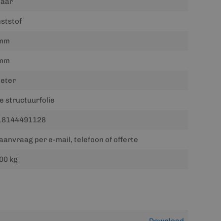
jaar
ststof
mm
mm
eter
ne structuurfolie
18144491128
aanvraag per e-mail, telefoon of offerte
00 kg