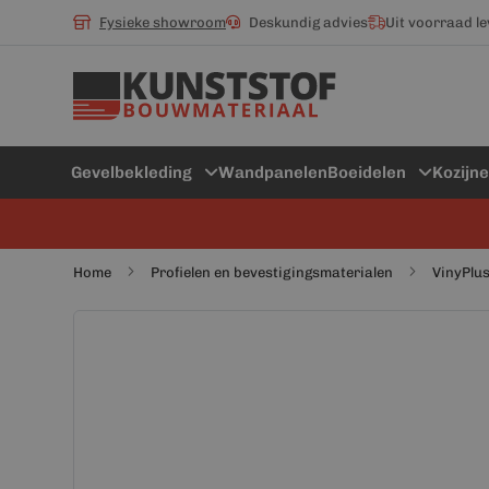
Fysieke showroom
Deskundig advies
Uit voorraad l
Gevelbekleding
Wandpanelen
Boeidelen
Kozijn
Home
Profielen en bevestigingsmaterialen
VinyPlus
Ga
Ga
naar
naar
het
het
einde
begin
van
van
de
de
afbeeldingen-
afbeeldingen-