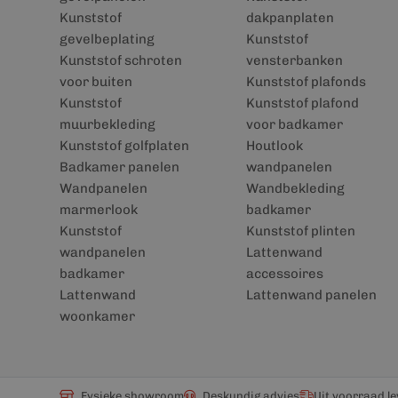
Kunststof
dakpanplaten
gevelbeplating
Kunststof
Kunststof schroten
vensterbanken
voor buiten
Kunststof plafonds
Kunststof
Kunststof plafond
muurbekleding
voor badkamer
Kunststof golfplaten
Houtlook
Badkamer panelen
wandpanelen
Wandpanelen
Wandbekleding
marmerlook
badkamer
Kunststof
Kunststof plinten
wandpanelen
Lattenwand
badkamer
accessoires
Lattenwand
Lattenwand panelen
woonkamer
Fysieke showroom
Deskundig advies
Uit voorraad l