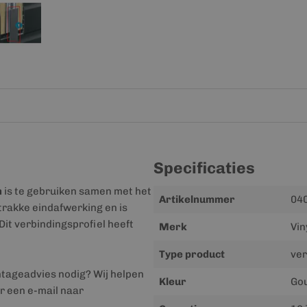
Specificaties
n
is te gebruiken samen met het
Meer
Artikelnummer
040
trakke eindafwerking en is
informatie
Dit verbindingsprofiel heeft
Merk
Vin
Type product
ver
ntageadvies nodig? Wij helpen
Kleur
Gou
r een e-mail naar