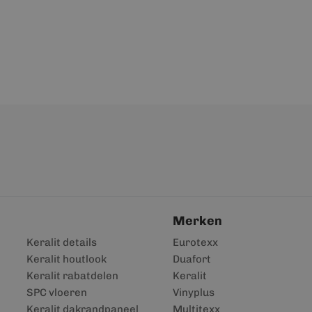
Merken
Keralit details
Eurotexx
Keralit houtlook
Duafort
Keralit rabatdelen
Keralit
SPC vloeren
Vinyplus
Keralit dakrandpaneel
Multitexx