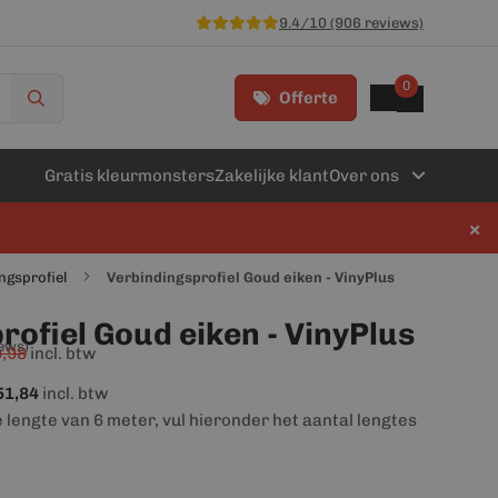
9.4/10 (906 reviews)
0
Offerte
Gratis kleurmonsters
Zakelijke klant
Over ons
×
ngsprofiel
Verbindingsprofiel Goud eiken - VinyPlus
rofiel Goud eiken - VinyPlus
iews)
,98
incl. btw
51,84
incl. btw
e lengte van 6 meter, vul hieronder het aantal lengtes