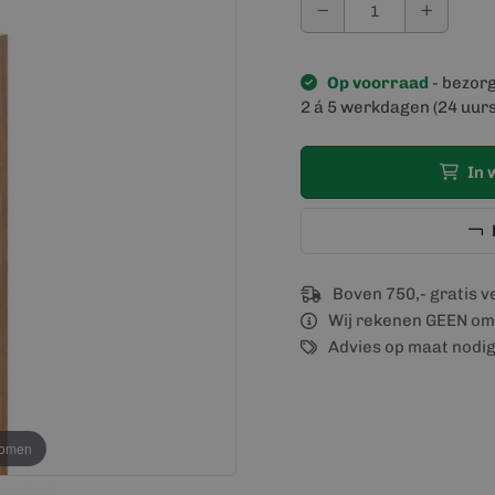
Op voorraad
- bezor
2 á 5 werkdagen (24 uurs
In 
Boven 750,- gratis 
Wij rekenen GEEN om
Advies op maat nodi
oomen