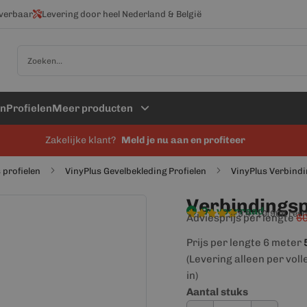
everbaar
Levering door heel Nederland & België
Zoek
en
Profielen
Meer producten
Zakelijke klant?
Meld je nu aan en profiteer
 profielen
VinyPlus Gevelbekleding Profielen
VinyPlus Verbindi
Verbindingsp
Op voorraad
9,4/10
(906 rev
Adviesprijs per lengte
60
Prijs per lengte 6 meter
(Levering alleen per voll
in)
Aantal stuks