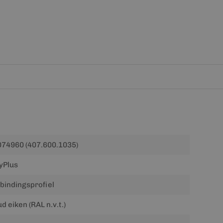
74960 (407.600.1035)
yPlus
bindingsprofiel
d eiken (RAL n.v.t.)