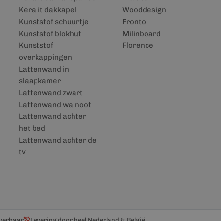
Keralit dakkapel
Wooddesign
Kunststof schuurtje
Fronto
Kunststof blokhut
Milinboard
Kunststof
Florence
overkappingen
Lattenwand in
slaapkamer
Lattenwand zwart
Lattenwand walnoot
Lattenwand achter
het bed
Lattenwand achter de
tv
everbaar
Levering door heel Nederland & België