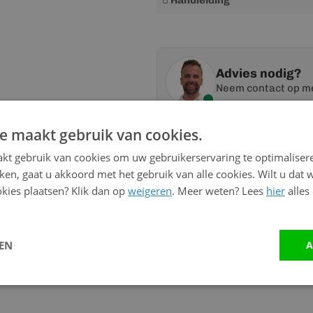
Handleiding
informatie
Advies nodig?
Neem contact op me
e maakt gebruik van cookies.
Vandaag bereikbaar
van 08:00 tot 17:00 uur
kt gebruik van cookies om uw gebruikerservaring te optimaliser
kken, gaat u akkoord met het gebruik van alle cookies. Wilt u dat 
Bel:
0528 - 355190
kies plaatsen? Klik dan op
weigeren
. Meer weten? Lees
hier
alles
Mail
info@kunststofbouwma
LEN
A
Stuur ons een bericht op
W