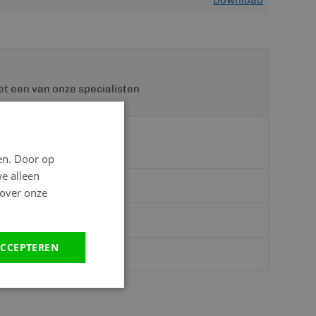
Download
t een van onze specialisten
en. Door op
we alleen
 over onze
teriaal.nl
CCEPTEREN
hatsapp