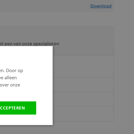
Download
t een van onze specialisten
en. Door op
we alleen
 over onze
teriaal.nl
CCEPTEREN
hatsapp