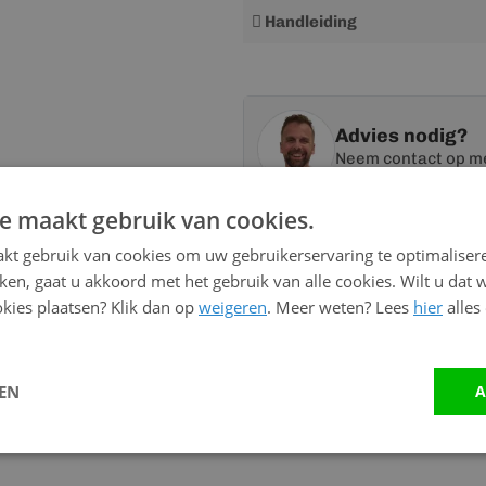
Meer
Handleiding
informatie
Advies nodig?
Neem contact op me
e maakt gebruik van cookies.
Vandaag bereikbaar
kt gebruik van cookies om uw gebruikerservaring te optimaliser
van 08:00 tot 17:00 uur
kken, gaat u akkoord met het gebruik van alle cookies. Wilt u dat 
kies plaatsen? Klik dan op
weigeren
. Meer weten? Lees
hier
alles
Bel:
0528 - 355190
Mail
info@kunststofbouwma
LEN
A
Stuur ons een bericht op
W