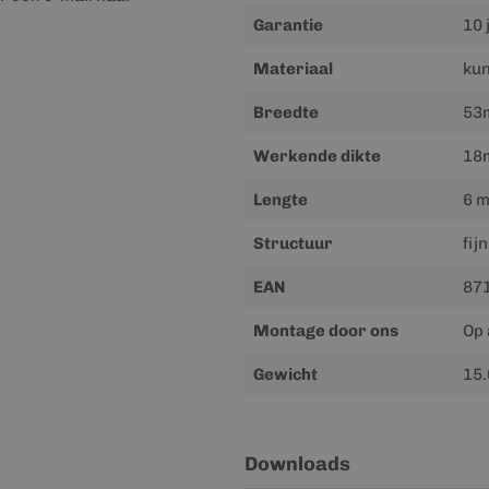
Garantie
10 
Materiaal
kun
Breedte
53
Werkende dikte
18
Lengte
6 m
Structuur
fij
EAN
87
Montage door ons
Op 
Gewicht
15.
Downloads