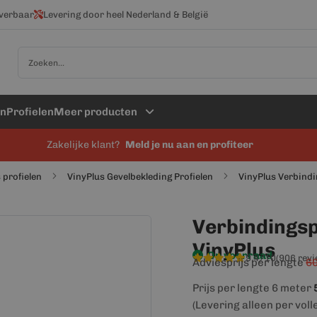
everbaar
Levering door heel Nederland & België
Zoek
en
Profielen
Meer producten
Zakelijke klant?
Meld je nu aan en profiteer
 profielen
VinyPlus Gevelbekleding Profielen
VinyPlus Verbindi
Verbindingspr
VinyPlus
Op voorraad
9,4/10
(906 rev
Adviesprijs per lengte
60
Prijs per lengte 6 meter
(Levering alleen per voll