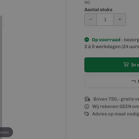
in)
Aantal stuks
Op voorraad
- bezor
2 á 5 werkdagen (24 uurs
In 
Boven 750,- gratis 
Wij rekenen GEEN om
Advies op maat nodi
oomen