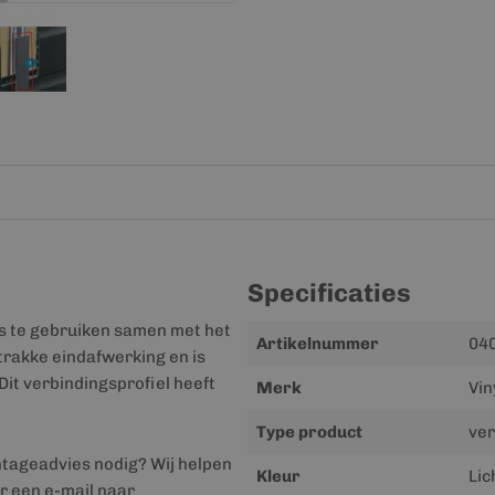
Specificaties
s te gebruiken samen met het
Meer
Artikelnummer
040
trakke eindafwerking en is
informatie
Dit verbindingsprofiel heeft
Merk
Vin
Type product
ver
ntageadvies nodig? Wij helpen
Kleur
Lic
r een e-mail naar