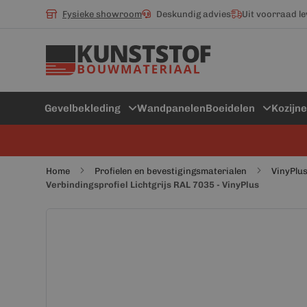
Fysieke showroom
Deskundig advies
Uit voorraad l
Gevelbekleding
Wandpanelen
Boeidelen
Kozijn
Home
Profielen en bevestigingsmaterialen
VinyPlus
Verbindingsprofiel Lichtgrijs RAL 7035 - VinyPlus
Ga
Ga
naar
naar
het
het
einde
begin
van
van
de
de