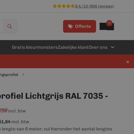
9.4/10 (906 reviews)
0
Offerte
Gratis kleurmonsters
Zakelijke klant
Over ons
×
ngsprofiel
ofiel Lichtgrijs RAL 7035 -
iews)
,98
incl. btw
51,84
incl. btw
e lengte van 6 meter, vul hieronder het aantal lengtes