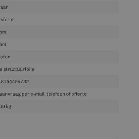
jaar
ststof
mm
mm
eter
ne structuurfolie
18144494792
aanvraag per e-mail, telefoon of offerte
00 kg