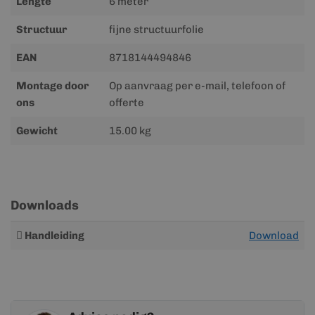
Lengte
6 meter
Structuur
fijne structuurfolie
EAN
8718144494846
Montage door
Op aanvraag per e-mail, telefoon of
ons
offerte
Gewicht
15.00 kg
Downloads
Meer
Handleiding
Download
informatie