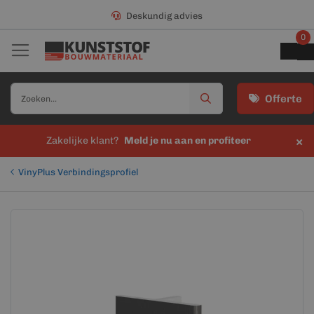
Deskundig advies
0
Offerte
×
Zakelijke klant?
Meld je nu aan en profiteer
VinyPlus Verbindingsprofiel
Ga
Ga
naar
naar
het
het
einde
begin
van
van
de
de