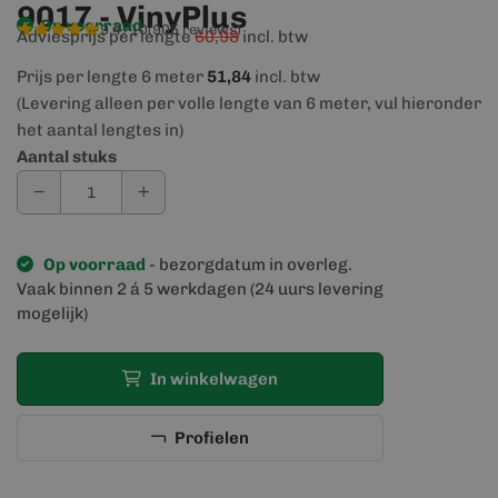
9017 - VinyPlus
Op voorraad
9,4/10
(905 reviews)
Adviesprijs per lengte
60,98
incl. btw
Prijs per lengte 6 meter
51,84
incl. btw
(Levering alleen per volle lengte van 6 meter, vul hieronder
het aantal lengtes in)
Aantal stuks
Op voorraad
- bezorgdatum in overleg.
Vaak binnen 2 á 5 werkdagen (24 uurs levering
mogelijk)
In winkelwagen
Profielen