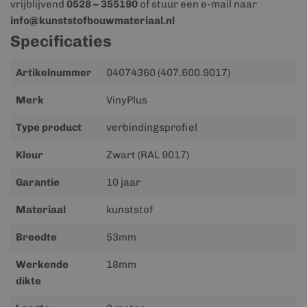
vrijblijvend
0528 – 355190
of stuur een e-mail naar
info@kunststofbouwmateriaal.nl
Specificaties
Meer
Artikelnummer
04074360 (407.600.9017)
informatie
Merk
VinyPlus
Type product
verbindingsprofiel
Kleur
Zwart (RAL 9017)
Garantie
10 jaar
Materiaal
kunststof
Breedte
53mm
Werkende
18mm
dikte