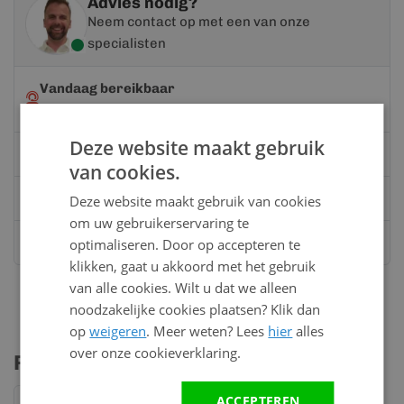
Advies nodig?
Neem contact op met een van onze
specialisten
Vandaag bereikbaar
van 08:00 tot 17:00 uur
Deze website maakt gebruik
Bel:
0528 - 355190
van cookies.
Mail
info@kunststofbouwmateriaal.nl
Deze website maakt gebruik van cookies
om uw gebruikerservaring te
Stuur ons een bericht op
Whatsapp
optimaliseren. Door op accepteren te
klikken, gaat u akkoord met het gebruik
van alle cookies. Wilt u dat we alleen
noodzakelijke cookies plaatsen? Klik dan
op
weigeren
. Meer weten? Lees
hier
alles
over onze cookieverklaring.
Profielen & accessoires
ACCEPTEREN