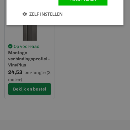
ZELF INSTELLEN
Op voorraad
Montage
verbindingsprofiel -
VinyPlus
24,53
per lengte (3
meter)
Bekijk en bestel