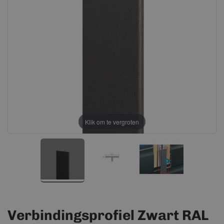
afbeeldingen-
afbeeldingen-
gallerij
gallerij
Klik om te vergroten
Verbindingsprofiel Zwart RAL