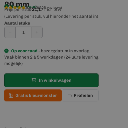
80 mm
Op voorraad
9,4/10
(906 reviews)
Prijs per stuk
21,17
incl. btw
(Levering per stuk, vul hieronder het aantal in)
Aantal stuks
Op voorraad
- bezorgdatum in overleg.
Vaak binnen 2 á 5 werkdagen (24 uurs levering
mogelijk)
In winkelwagen
Gratis kleurmonster
Profielen