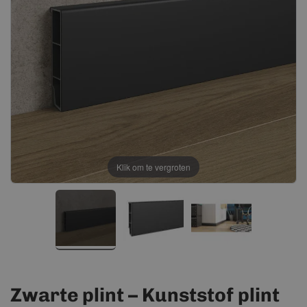
afbeeldingen-
afbeeldingen-
gallerij
gallerij
Klik om te vergroten
Zwarte plint – Kunststof plint