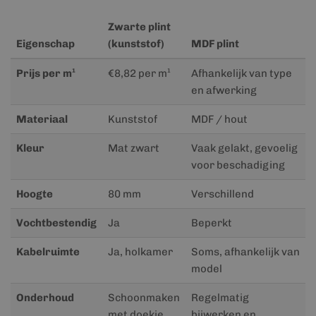
Zwarte plint
Eigenschap
(kunststof)
MDF plint
Prijs per m¹
€8,82 per m¹
Afhankelijk van type
en afwerking
Materiaal
Kunststof
MDF / hout
Kleur
Mat zwart
Vaak gelakt, gevoelig
voor beschadiging
Hoogte
80 mm
Verschillend
Vochtbestendig
Ja
Beperkt
Kabelruimte
Ja, holkamer
Soms, afhankelijk van
model
Onderhoud
Schoonmaken
Regelmatig
met doekje
bijwerken en