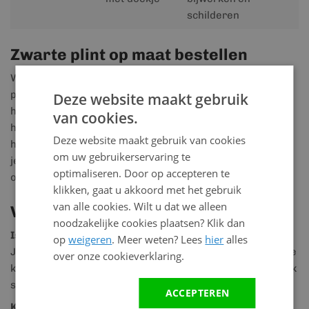
schilderen
Zwarte plint op maat bestellen
Wil je jouw woning of project afwerken met een zwarte
plint? Geef de lengtes van je wanden door en bereken
Deze website maakt gebruik
hoeveel meters zwarte plint je nodig hebt. Vergeet ook de
van cookies.
hoeken en uiteinden niet, zodat je direct de juiste
Deze website maakt gebruik van cookies
hoeveelheid plinten én eindkapjes kunt bestellen. Zo zorg
om uw gebruikerservaring te
je voor een compleet en strak eindresultaat zonder
optimaliseren. Door op accepteren te
onderbrekingen.
klikken, gaat u akkoord met het gebruik
van alle cookies. Wilt u dat we alleen
Veelgestelde vragen
noodzakelijke cookies plaatsen? Klik dan
Is een zwarte plint geschikt voor PVC en laminaat?
op
weigeren
. Meer weten? Lees
hier
alles
Ja. Deze zwarte plint past goed bij PVC, LVT en laminaat. Je
over onze cookieverklaring.
krijgt een strakke lijn langs de vloer en de plint is makkelijk
schoon te houden.
ACCEPTEREN
Kan ik kabels wegwerken achter de zwarte plint?