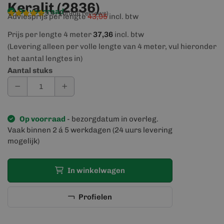
Keralit (2836)
Op voorraad
9,4/10
(906 reviews)
Adviesprijs per lengte
43,95
incl. btw
Prijs per lengte 4 meter
37,36
incl. btw
(Levering alleen per volle lengte van 4 meter, vul hieronder
het aantal lengtes in)
Aantal stuks
Op voorraad
- bezorgdatum in overleg.
Vaak binnen 2 á 5 werkdagen (24 uurs levering
mogelijk)
In winkelwagen
Profielen