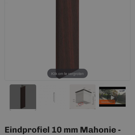
afbeeldingen-
afbeeldingen-
gallerij
gallerij
Klik om te vergroten
Eindprofiel 10 mm Mahonie -