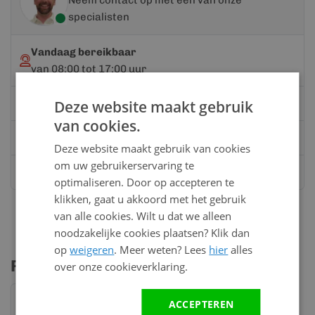
specialisten
Vandaag bereikbaar
van 08:00 tot 17:00 uur
Deze website maakt gebruik
Bel:
0528 - 355190
van cookies.
Mail
info@kunststofbouwmateriaal.nl
Deze website maakt gebruik van cookies
om uw gebruikerservaring te
Stuur ons een bericht op
Whatsapp
optimaliseren. Door op accepteren te
klikken, gaat u akkoord met het gebruik
van alle cookies. Wilt u dat we alleen
noodzakelijke cookies plaatsen? Klik dan
op
weigeren
. Meer weten? Lees
hier
alles
Profielen & accessoires
over onze cookieverklaring.
ACCEPTEREN