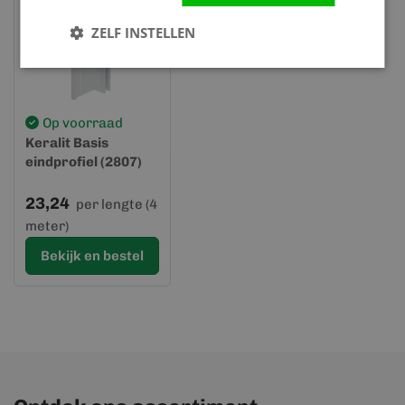
ZELF INSTELLEN
Op voorraad
Keralit Basis
eindprofiel (2807)
23,24
per lengte (4
meter)
Bekijk en bestel