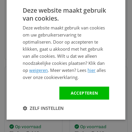
Op voorraad
Op voorraad
Deze website maakt gebruik
Eindprofiel 10 mm
Eindprofiel 10 mm
van cookies.
Mahonie - Keralit
Donkerbruin - Keralit
(2836)
(2836)
Deze website maakt gebruik van cookies
37,36
37,36
per lengte (4
per lengte (4
om uw gebruikerservaring te
meter)
meter)
optimaliseren. Door op accepteren te
Bekijk en bestel
Bekijk en bestel
klikken, gaat u akkoord met het gebruik
van alle cookies. Wilt u dat we alleen
noodzakelijke cookies plaatsen? Klik dan
op
weigeren
. Meer weten? Lees
hier
alles
over onze cookieverklaring.
ACCEPTEREN
ZELF INSTELLEN
Op voorraad
Op voorraad