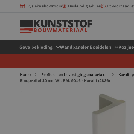
Fysieke showroom
Deskundig advies
Uit voorraad l
Gevelbekleding
Wandpanelen
Boeidelen
Kozijn
Home
Profielen en bevestigingsmaterialen
Keralit 
Eindprofiel 10 mm Wit RAL 9016 - Keralit (2836)
Ga
Ga
naar
naar
het
het
einde
begin
van
van
de
de