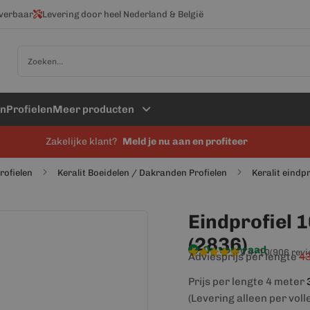
everbaar
Levering door heel Nederland & België
Zoek
en
Profielen
Meer producten
Zakelijke klant?
Meld je nu aan en profiteer
profielen
Keralit Boeidelen / Dakranden Profielen
Keralit eindp
Eindprofiel 
(2836)
Op voorraad
9,4/10
(906 rev
Adviesprijs per lengte
43
Prijs per lengte 4 meter
(Levering alleen per voll