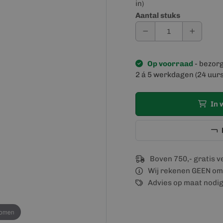
in)
Aantal stuks
Op voorraad
- bezor
2 á 5 werkdagen (24 uurs
In 
Boven 750,- gratis 
Wij rekenen GEEN om
Advies op maat nodi
oomen