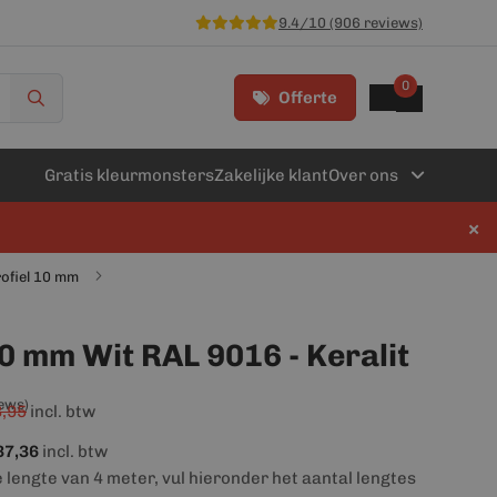
9.4/10 (906 reviews)
0
Offerte
Gratis kleurmonsters
Zakelijke klant
Over ons
×
rofiel 10 mm
10 mm Wit RAL 9016 - Keralit
iews)
,95
incl. btw
37,36
incl. btw
e lengte van 4 meter, vul hieronder het aantal lengtes