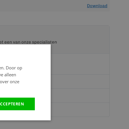
Download
t een van onze specialisten
en. Door op
we alleen
 over onze
teriaal.nl
CCEPTEREN
hatsapp