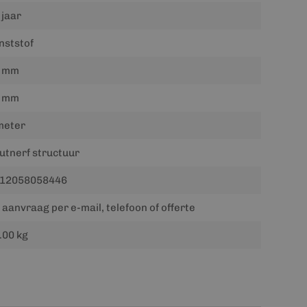
 jaar
nststof
 mm
 mm
meter
utnerf structuur
12058058446
 aanvraag per e-mail, telefoon of offerte
.00 kg