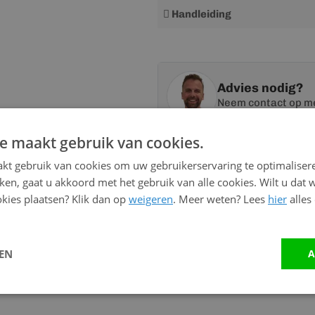
Meer
Handleiding
informatie
Advies nodig?
Neem contact op me
e maakt gebruik van cookies.
Vandaag bereikbaar
kt gebruik van cookies om uw gebruikerservaring te optimaliser
van 08:00 tot 17:00 uur
kken, gaat u akkoord met het gebruik van alle cookies. Wilt u dat 
kies plaatsen? Klik dan op
weigeren
. Meer weten? Lees
hier
alles
Bel:
0528 - 355190
Mail
info@kunststofbouwma
LEN
A
Stuur ons een bericht op
W