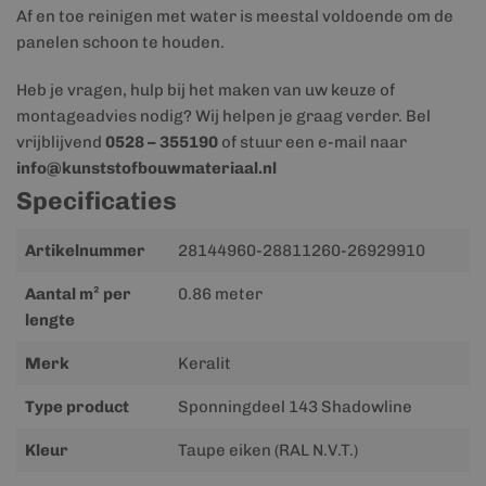
Af en toe reinigen met water is meestal voldoende om de
panelen schoon te houden.
Heb je vragen, hulp bij het maken van uw keuze of
montageadvies nodig? Wij helpen je graag verder. Bel
vrijblijvend
0528 – 355190
of stuur een e-mail naar
info@kunststofbouwmateriaal.nl
Specificaties
Meer
Artikelnummer
28144960-28811260-26929910
informatie
Aantal m² per
0.86 meter
lengte
Merk
Keralit
Type product
Sponningdeel 143 Shadowline
Kleur
Taupe eiken (RAL N.V.T.)