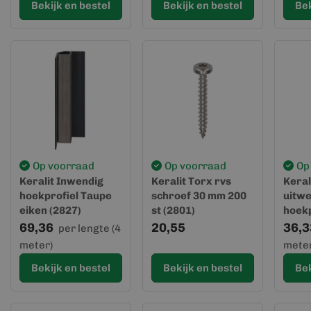
Bekijk en bestel
Bekijk en bestel
Bek
Op voorraad
Op voorraad
Op
Keralit Inwendig
Keralit Torx rvs
Keral
hoekprofiel Taupe
schroef 30 mm 200
uitwe
eiken (2827)
st (2801)
hoekp
69,36
20,55
36,3
per lengte (4
meter)
meter
Bekijk en bestel
Bekijk en bestel
Bek