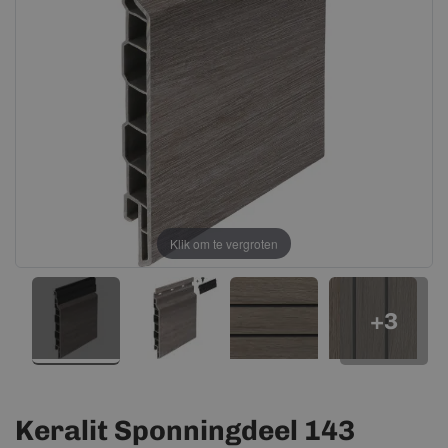
afbeeldingen-
afbeeldingen-
gallerij
gallerij
Klik om te vergroten
+3
Keralit Sponningdeel 143