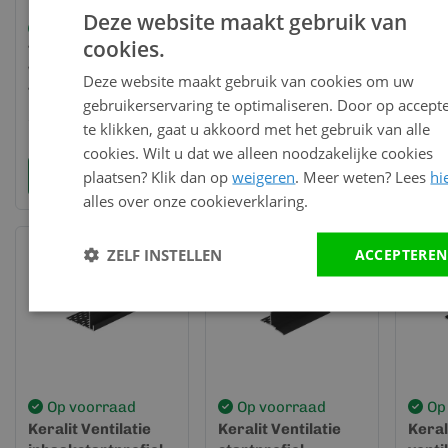
Deze website maakt gebruik van
Op voorraad
Op voorraad
Op
cookies.
Trim/kraal
Keralit Ventilatie
Keral
Ventilatieprofiel
startprofiel
inhaa
Deze website maakt gebruik van cookies om uw
Taupe eiken (gevel) -
verticaal (2826)
22mm
gebruikerservaring te optimaliseren. Door op accept
Keralit (2849)
57,21
82,12
51,1
per lengte (6
per lengte (4
te klikken, gaat u akkoord met het gebruik van alle
meter)
meter)
meter
cookies. Wilt u dat we alleen noodzakelijke cookies
plaatsen? Klik dan op
weigeren
. Meer weten? Lees
hi
Bekijk en bestel
Bekijk en bestel
Bek
alles over onze cookieverklaring.
ZELF INSTELLEN
ACCEPTEREN
Op voorraad
Op voorraad
Op
Keralit Ventilatie
Keralit Ventilatie
Keral