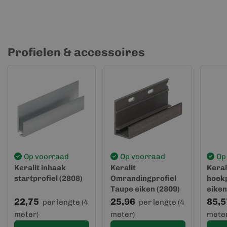
Profielen & accessoires
Op voorraad
Op voorraad
Op
Keralit inhaak
Keralit
Keral
startprofiel (2808)
Omrandingprofiel
hoekp
Taupe eiken (2809)
eiken
22,75
25,96
85,5
per lengte (4
per lengte (4
meter)
meter)
meter