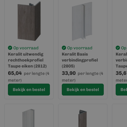
Op voorraad
Op voorraad
Op
Keralit uitwendig
Keralit Basis
Keral
rechthoekprofiel
verbindingprofiel
verbi
Taupe eiken (2812)
(2805)
Taupe
(geve
65,04
33,90
35,6
per lengte (4
per lengte (4
meter)
meter)
meter
Bekijk en bestel
Bekijk en bestel
Bek