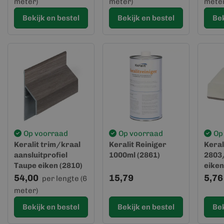
meter)
meter)
meter
Bekijk en bestel
Bekijk en bestel
Bek
Op voorraad
Op voorraad
Op
Keralit trim/kraal
Keralit Reiniger
Keral
aansluitprofiel
1000ml (2861)
2803
Taupe eiken (2810)
eiken
(gevelbekleding)
54,00
15,79
5,76
per lengte (6
meter)
Bekijk en bestel
Bekijk en bestel
Bek