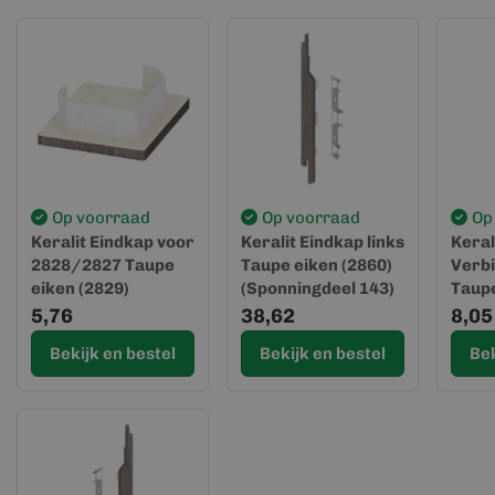
Op voorraad
Op voorraad
Op
Keralit Eindkap voor
Keralit Eindkap links
Keral
2828/2827 Taupe
Taupe eiken (2860)
Verbi
eiken (2829)
(Sponningdeel 143)
Taupe
(Spon
5,76
38,62
8,05
Bekijk en bestel
Bekijk en bestel
Bek