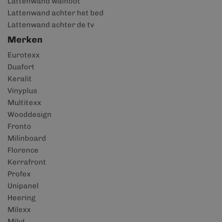
Lattenwand walnoot
Lattenwand achter het bed
Lattenwand achter de tv
Merken
Eurotexx
Duafort
Keralit
Vinyplus
Multitexx
Wooddesign
Fronto
Milinboard
Florence
Kerrafront
Profex
Unipanel
Heering
Milexx
Milyt