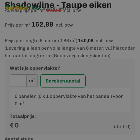
Shadowline - Taupe eiken
Op voorraad
9,4/10
(905 reviews)
Adviesprijs per m²
191,63
incl. btw
162,88
Prijs per m²
incl. btw
Prijs per lengte 6 meter (0.86 m²)
140,08
incl. btw
(Levering alleen per volle lengte van 6 meter, vul hieronder
het aantal lengtes in) (Geen verpakkingskosten)
Wat is je oppervlakte?
m²
Bereken aantal
0
panelen (
0
x 1 oppervlakte van het paneel) voor
0
m²
Totaalprijs:
€
0
(
0
x €
0
)
Aantal stuks