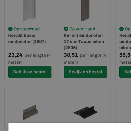
Op voorraad
Op voorraad
Op
Keralit Basis
Keralit eindprofiel
Keral
eindprofiel (2807)
17 mm Taupe eiken
eindp
(2806)
eiken
23,24
38,51
55,5
per lengte (4
per lengte (4
meter)
meter)
meter
Bekijk en bestel
Bekijk en bestel
Bek