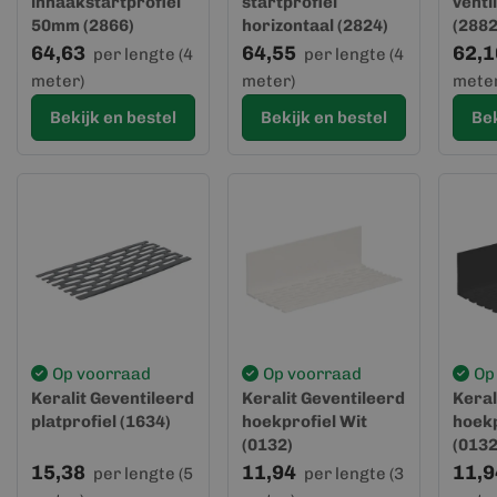
inhaakstartprofiel
startprofiel
venti
50mm (2866)
horizontaal (2824)
(2882
64,63
64,55
62,1
per lengte (4
per lengte (4
meter)
meter)
meter
Bekijk en bestel
Bekijk en bestel
Bek
Op voorraad
Op voorraad
Op
Keralit Geventileerd
Keralit Geventileerd
Keral
platprofiel (1634)
hoekprofiel Wit
hoekp
(0132)
(0132
15,38
11,94
11,9
per lengte (5
per lengte (3