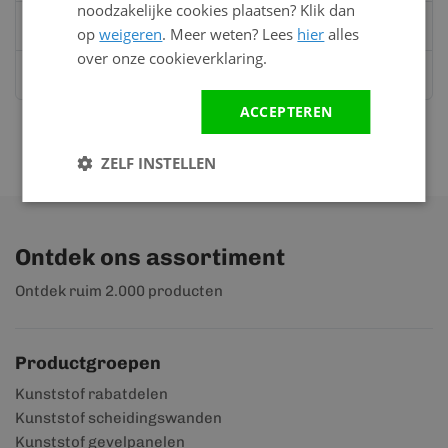
noodzakelijke cookies plaatsen? Klik dan
Mail
info@kunststofbouwmateriaal.nl
op
weigeren
. Meer weten? Lees
hier
alles
over onze cookieverklaring.
Stuur ons een bericht op
Whatsapp
ACCEPTEREN
ZELF INSTELLEN
Ontdek ons assortiment
Ontdek ruim 2.000 producten
Productgroepen
Kunststof rabatdelen
Kunststof scheidingswanden
Kunststof gevelpanelen