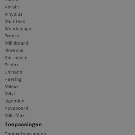
Keralit
Vinyplus
Multitexx
Wooddesign
Fronto
Milinboard
Florence
Kerrafront
Profex
Unipanel
Heering
Milexx
Milyt
Lignodur
Novaboard
Milli-Max
Toepassingen
Canexel vervangen