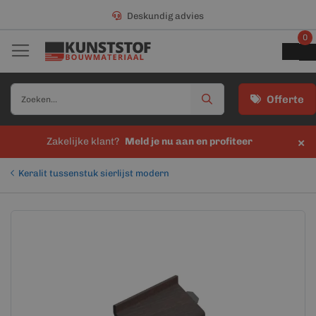
Deskundig advies
0
Offerte
×
Zakelijke klant?
Meld je nu aan en profiteer
Keralit tussenstuk sierlijst modern
Ga
Ga
naar
naar
het
het
einde
begin
van
van
de
de