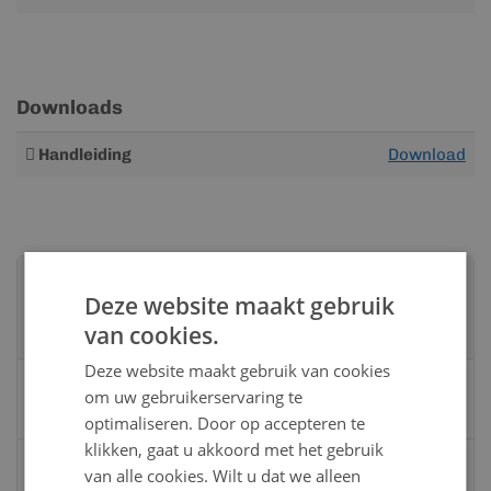
Downloads
Meer
Handleiding
Download
informatie
Advies nodig?
Deze website maakt gebruik
Neem contact op met een van onze
van cookies.
specialisten
Deze website maakt gebruik van cookies
Vandaag bereikbaar
om uw gebruikerservaring te
van 08:00 tot 17:00 uur
optimaliseren. Door op accepteren te
klikken, gaat u akkoord met het gebruik
Bel:
0528 - 355190
van alle cookies. Wilt u dat we alleen