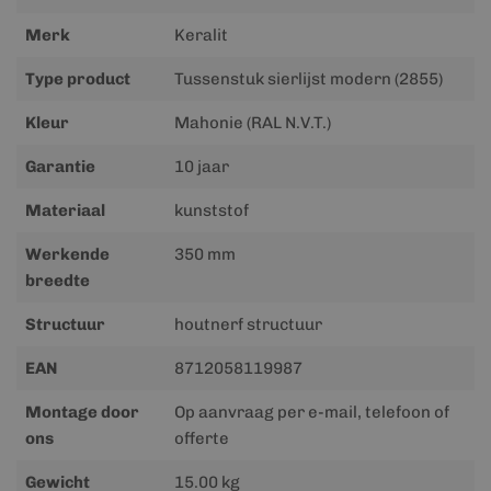
informatie
Merk
Keralit
Type product
Tussenstuk sierlijst modern (2855)
Kleur
Mahonie (RAL N.V.T.)
Garantie
10 jaar
Materiaal
kunststof
Werkende
350 mm
breedte
Structuur
houtnerf structuur
EAN
8712058119987
Montage door
Op aanvraag per e-mail, telefoon of
ons
offerte
Gewicht
15.00 kg