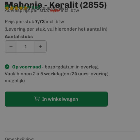
Mahonie - Keralit (2855)
Op voorraad
9,4/10
(906 reviews)
Adviesprijs per stuk
9,10
incl. btw
Prijs per stuk
7,73
incl. btw
(Levering per stuk, vul hieronder het aantal in)
Aantal stuks
Op voorraad
- bezorgdatum in overleg.
Vaak binnen 2 á 5 werkdagen (24 uurs levering
mogelijk)
In winkelwagen
Omschrijving