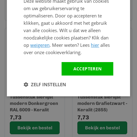
Deze website maakt gebruik van cookies
om uw gebruikerservaring te
Bekijk en bestel
Bekijk en bestel
optimaliseren. Door op accepteren te
klikken, gaat u akkoord met het gebruik
van alle cookies. Wilt u dat we alleen
noodzakelijke cookies plaatsen? Klik dan
op
weigeren
. Meer weten? Lees
hier
alles
over onze cookieverklaring.
ACCEPTEREN
ZELF INSTELLEN
Op voorraad
Op voorraad
Tussenstuk sierlijst
Tussenstuk sierlijst
modern Donkergroen
modern Grafietzwart -
RAL 6009 - Keralit
Keralit (2855)
(2855)
7,73
7,73
Bekijk en bestel
Bekijk en bestel