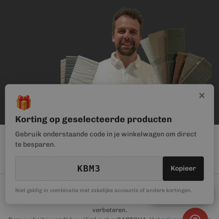
×
🎁
Korting op geselecteerde producten
Gebruik onderstaande code in je winkelwagen om direct
te besparen.
KBM3
Kopieer
© Kunststof Bouwmateriaal | Magento webwinkel realisatie door
🎁
Niet geldig in combinatie met zakelijke accounts of andere kortingen.
Kortingscode
Haan Digital
. Wij gebruiken cookies om je gebruikerservaring te
verbeteren.