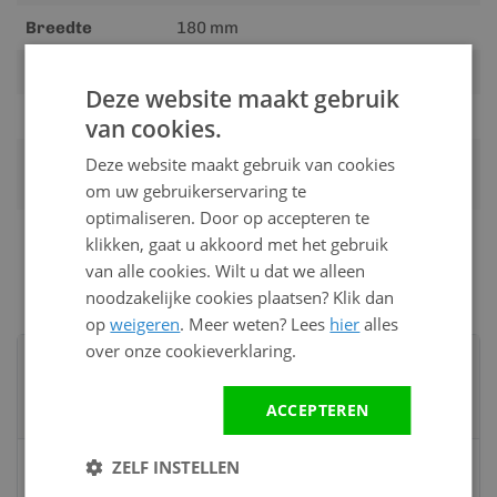
Breedte
180 mm
Werkende dikte
18 mm
Deze website maakt gebruik
Structuur
fijne nerfstructuur
van cookies.
Montage door
Op aanvraag per e-mail, telefoon of
Deze website maakt gebruik van cookies
ons
offerte
om uw gebruikerservaring te
optimaliseren. Door op accepteren te
Gewicht
15.00 kg
klikken, gaat u akkoord met het gebruik
van alle cookies. Wilt u dat we alleen
noodzakelijke cookies plaatsen? Klik dan
op
weigeren
. Meer weten? Lees
hier
alles
over onze cookieverklaring.
Advies nodig?
Neem contact op met een van onze
ACCEPTEREN
specialisten
Vandaag bereikbaar
ZELF INSTELLEN
van 08:00 tot 17:00 uur