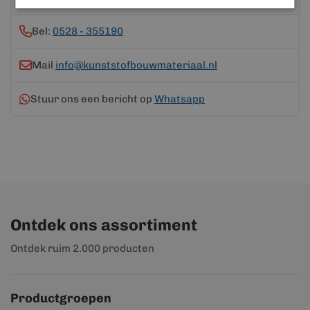
Bel:
0528 - 355190
Mail
info@kunststofbouwmateriaal.nl
Stuur ons een bericht op
Whatsapp
Ontdek ons assortiment
Ontdek ruim 2.000 producten
Productgroepen