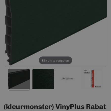
afbeeldingen-
afbeeldingen-
gallerij
gallerij
Klik om te vergroten
(kleurmonster) VinyPlus Rabat