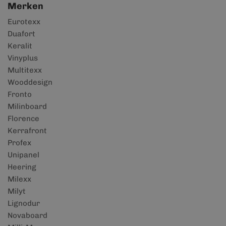
Merken
Eurotexx
Duafort
Keralit
Vinyplus
Multitexx
Wooddesign
Fronto
Milinboard
Florence
Kerrafront
Profex
Unipanel
Heering
Milexx
Milyt
Lignodur
Novaboard