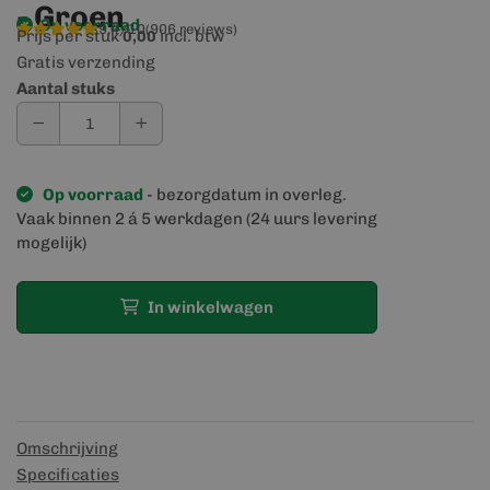
- Groen
Op voorraad
9,4/10
(906 reviews)
Prijs per stuk
incl. btw
0,00
Gratis verzending
Aantal stuks
Op voorraad
- bezorgdatum in overleg.
Vaak binnen 2 á 5 werkdagen (24 uurs levering
mogelijk)
In winkelwagen
Omschrijving
Specificaties