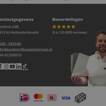
ontactgegevens
Beoordelingen
echtuit 43B
913 VJ Hollandscheveld
9.4/10 (906 reviews)
528 - 355190
nfo@kunststofbouwmateriaal.nl
VK 81328575