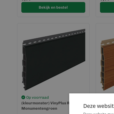
Bekijk en bestel
Op voorraad
Op v
(kleurmonster) VinyPlus Rabat -
(kleurm
Deze websit
Monumentengroen
Califor