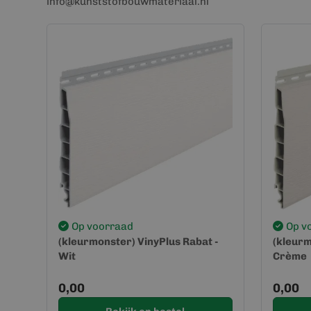
info@kunststofbouwmateriaal.nl
Op voorraad
Op v
(kleurmonster) VinyPlus Rabat -
(kleurm
Wit
Crème
0,00
0,00