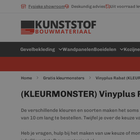
Fysieke showroom
Deskundig advies
Uit voorraad l
Gevelbekleding
Wandpanelen
Boeidelen
Kozijn
Home
Gratis kleurmonsters
Vinyplus Rabat (KLE
(KLEURMONSTER) Vinyplus 
De verschillende kleuren en soorten maken het soms l
van 10 cm lang te bestellen. Twijfel je over de keuze
Heb je vragen, hulp bij het maken van uw keuze of mon