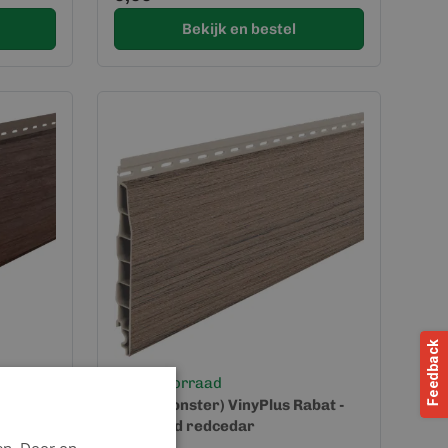
Bekijk en bestel
Op voorraad
bat -
(kleurmonster) VinyPlus Rabat -
Vergrijsd redcedar