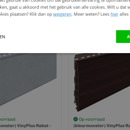
kt gebruik van cookies om uw gebruikerservaring te optimaliser
0,00
kken, gaat u akkoord met het gebruik van alle cookies. Wilt u dat 
kies plaatsen? Klik dan op
weigeren
. Meer weten? Lees
hier
alles
Bekijk en bestel
Bekijk en bestel
LEN
A
oorraad
Op voorraad
onster) VinyPlus Rabat -
(kleurmonster) VinyPlus Ra