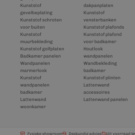
Kunststof
dakpanplaten
gevelbeplating
Kunststof
Kunststof schroten
vensterbanken
voor buiten
Kunststof plafonds
Kunststof
Kunststof plafond
muurbekleding
voor badkamer
Kunststof golfplaten
Houtlook
Badkamer panelen
wandpanelen
Wandpanelen
Wandbekleding
marmerlook
badkamer
Kunststof
Kunststof plinten
wandpanelen
Lattenwand
badkamer
accessoires
Lattenwand
Lattenwand panelen
woonkamer
Fysieke showroom
Deskundig advies
Uit voorraad l