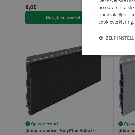
Deze website maa
0,00
0,00
accepteren te kli
noodzakelijke coo
Bekijk en bestel
cookieverklaring.
ZELF INSTEL
Op voorraad
Op v
(kleurmonster) VinyPlus Rabat -
(kleurm