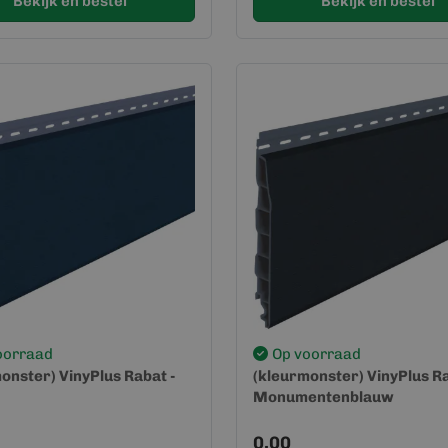
Bekijk en bestel
Bekijk en bestel
oorraad
Op voorraad
onster) VinyPlus Rabat -
(kleurmonster) VinyPlus Ra
Monumentenblauw
0,00