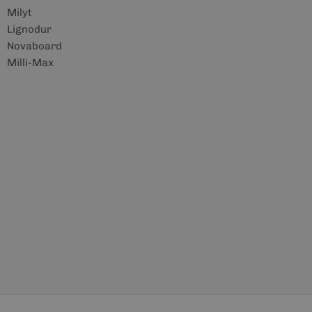
Milyt
Lignodur
Novaboard
Milli-Max