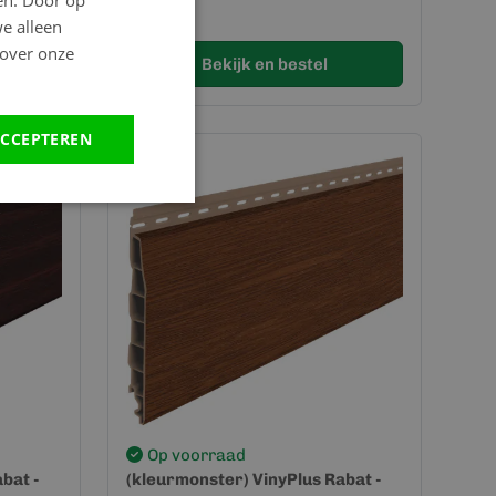
en. Door op
0,00
we alleen
 over onze
Bekijk en bestel
CCEPTEREN
Op voorraad
bat -
(kleurmonster) VinyPlus Rabat -