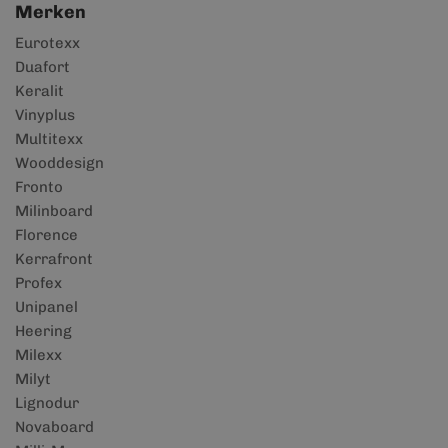
Merken
Eurotexx
Duafort
Keralit
Vinyplus
Multitexx
Wooddesign
Fronto
Milinboard
Florence
Kerrafront
Profex
Unipanel
Heering
Milexx
Milyt
Lignodur
Novaboard