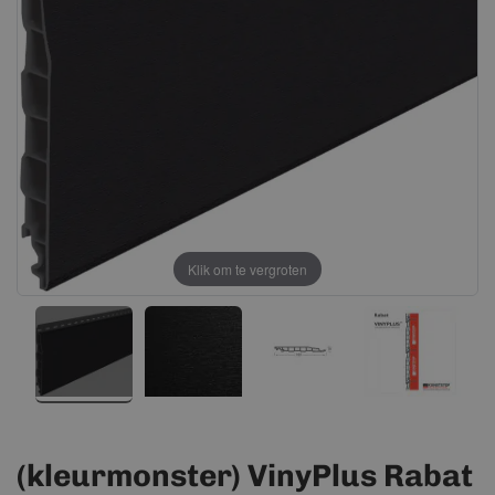
afbeeldingen-
afbeeldingen-
gallerij
gallerij
Klik om te vergroten
(kleurmonster) VinyPlus Rabat