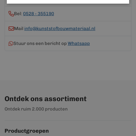
Bel:
0528 - 355190
Mail
info@kunststofbouwmateriaal.nl
Stuur ons een bericht op
Whatsapp
Ontdek ons assortiment
Ontdek ruim 2.000 producten
Productgroepen