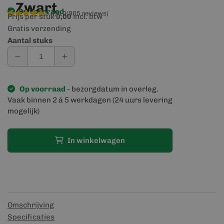
- Zwart
Op voorraad
9,4/10
(905 reviews)
Prijs per stuk
incl. btw
0,00
Gratis verzending
Aantal stuks
Op voorraad
- bezorgdatum in overleg.
Vaak binnen 2 á 5 werkdagen (24 uurs levering
mogelijk)
In winkelwagen
Omschrijving
Specificaties