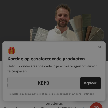
×
🎁
Korting op geselecteerde producten
Gebruik onderstaande code in je winkelwagen om direct
te besparen.
KBM3
Kopieer
© Kunststof Bouwmateriaal | Magento webwinkel realisatie door
🎁
Niet geldig in combinatie met zakelijke accounts of andere kortingen.
Kortingscode
Haan Digital
. Wij gebruiken cookies om je gebruikerservaring te
verbeteren.