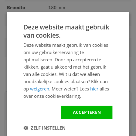
Breedte
180 mm
Werkende dikte
18 mm
Deze website maakt gebruik
Structuur
fijne nerfstructuur
van cookies.
Montage door
Op aanvraag per e-mail, telefoon of
Deze website maakt gebruik van cookies
ons
offerte
om uw gebruikerservaring te
optimaliseren. Door op accepteren te
Gewicht
15.00 kg
klikken, gaat u akkoord met het gebruik
van alle cookies. Wilt u dat we alleen
noodzakelijke cookies plaatsen? Klik dan
op
weigeren
. Meer weten? Lees
hier
alles
over onze cookieverklaring.
Advies nodig?
Neem contact op met een van onze
ACCEPTEREN
specialisten
Vandaag bereikbaar
ZELF INSTELLEN
van 08:00 tot 17:00 uur