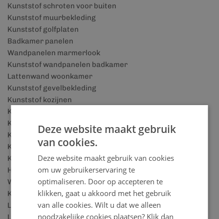
Kunststof schroten voor buiten
Kunststof muurbekleding
Kunststof golfplaten
Badkamer panelen
Wandpanelen marmerlook
Kunststof wandpanelen badkamer
Lattenwand woonkamer
Kunststof gevelbekleding
Kunststof kozijnen
Kunststof boeidelen
Kunststof dakpanplaten
Deze website maakt gebruik
Kunststof vensterbanken
van cookies.
Kunststof plafonds
Deze website maakt gebruik van cookies
Kunststof plafond voor badkamer
om uw gebruikerservaring te
Houtlook wandpanelen
optimaliseren. Door op accepteren te
Wandbekleding badkamer
klikken, gaat u akkoord met het gebruik
Kunststof plinten
van alle cookies. Wilt u dat we alleen
Lattenwand accessoires
noodzakelijke cookies plaatsen? Klik dan
Lattenwand panelen