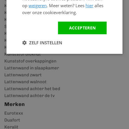
op
weigeren
. Meer weten? Lees
hier
alles
Keralit details
over onze cookieverklaring.
Keralit houtlook
Keralit rabatdelen
SPC vloeren
ACCEPTEREN
Keralit dakrandpaneel
Keralit dakkapel
ZELF INSTELLEN
Kunststof schuurtje
Kunststof blokhut
Kunststof overkappingen
Lattenwand in slaapkamer
Lattenwand zwart
Lattenwand walnoot
Lattenwand achter het bed
Lattenwand achter de tv
Merken
Eurotexx
Duafort
Keralit