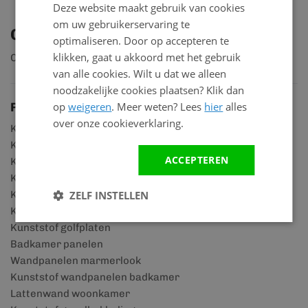
Deze website maakt gebruik van cookies
om uw gebruikerservaring te
Ontdek ons assortiment
optimaliseren. Door op accepteren te
klikken, gaat u akkoord met het gebruik
Ontdek ruim 2.000 producten
van alle cookies. Wilt u dat we alleen
noodzakelijke cookies plaatsen? Klik dan
op
weigeren
. Meer weten? Lees
hier
alles
Productgroepen
over onze cookieverklaring.
Kunststof rabatdelen
Kunststof scheidingswanden
ACCEPTEREN
Kunststof gevelpanelen
Kunststof gevelbeplating
ZELF INSTELLEN
Kunststof schroten voor buiten
Kunststof muurbekleding
Kunststof golfplaten
Badkamer panelen
Wandpanelen marmerlook
Kunststof wandpanelen badkamer
Lattenwand woonkamer