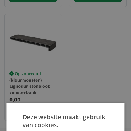
Op voorraad
(kleurmonster)
Lignodur stonelook
vensterbank
Blauwsteen
0,00
Bekijk en bestel
Deze website maakt gebruik
van cookies.