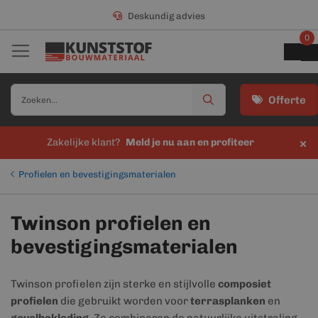
Deskundig advies
0
Offerte
×
Zakelijke klant?
Meld je nu aan en profiteer
Profielen en bevestigingsmaterialen
Twinson profielen en
bevestigingsmaterialen
Twinson profielen zijn sterke en stijlvolle
composiet
profielen
die gebruikt worden voor
terrasplanken
en