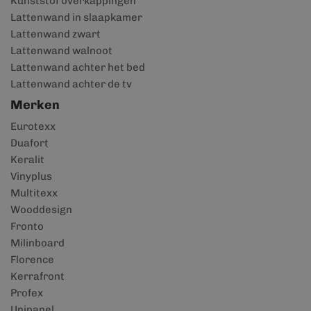
Kunststof overkappingen
Lattenwand in slaapkamer
Lattenwand zwart
Lattenwand walnoot
Lattenwand achter het bed
Lattenwand achter de tv
Merken
Eurotexx
Duafort
Keralit
Vinyplus
Multitexx
Wooddesign
Fronto
Milinboard
Florence
Kerrafront
Profex
Unipanel