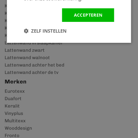
Keralit dakrandpaneel
Keralit dakkapel
ACCEPTEREN
Kunststof schuurtje
Kunststof blokhut
ZELF INSTELLEN
Kunststof overkappingen
Lattenwand in slaapkamer
Lattenwand zwart
Lattenwand walnoot
Lattenwand achter het bed
Lattenwand achter de tv
Merken
Eurotexx
Duafort
Keralit
Vinyplus
Multitexx
Wooddesign
Fronto