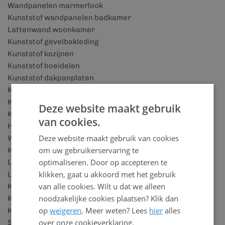
Wandpanelen marmerlook
Kunststof wandpanelen badkamer
Lattenwand woonkamer
Kunststof gevelbekleding
Kunststof kozijnen
Kunststof boeidelen
Kunststof dakpanplaten
Kunststof vensterbanken
Kunststof plafonds
Deze website maakt gebruik
Kunststof plafond voor badkamer
van cookies.
Houtlook wandpanelen
Deze website maakt gebruik van cookies
Wandbekleding badkamer
om uw gebruikerservaring te
Kunststof plinten
optimaliseren. Door op accepteren te
Lattenwand accessoires
klikken, gaat u akkoord met het gebruik
Lattenwand panelen
van alle cookies. Wilt u dat we alleen
Keralit details
noodzakelijke cookies plaatsen? Klik dan
Keralit houtlook
op
weigeren
. Meer weten? Lees
hier
alles
Keralit rabatdelen
over onze cookieverklaring.
SPC vloeren