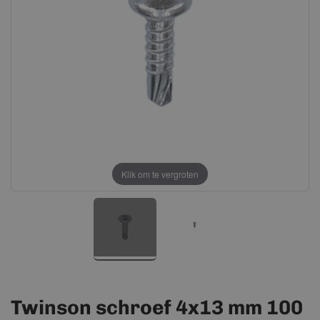
afbeeldingen-
afbeeldingen-
gallerij
gallerij
Klik om te vergroten
Twinson schroef 4x13 mm 100