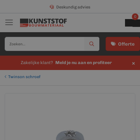
Deskundig advies
0
Offerte
×
Zakelijke klant?
Meld je nu aan en profiteer
Twinson schroef
Ga
Ga
naar
naar
het
het
einde
begin
van
van
de
de