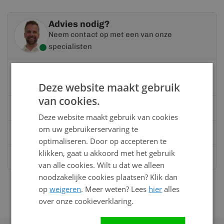
Advies nodig?
Neem contact op met een van onze
specialisten
Vandaag bereikbaar
van 08:00 tot 17:00 uur
Deze website maakt gebruik
van cookies.
Bel:
0528 - 355190
Deze website maakt gebruik van cookies
om uw gebruikerservaring te
Mail
info@kunststofbouwmateriaal.nl
optimaliseren. Door op accepteren te
klikken, gaat u akkoord met het gebruik
Stuur ons een bericht op
Whatsapp
van alle cookies. Wilt u dat we alleen
noodzakelijke cookies plaatsen? Klik dan
op
weigeren
. Meer weten? Lees
hier
alles
over onze cookieverklaring.