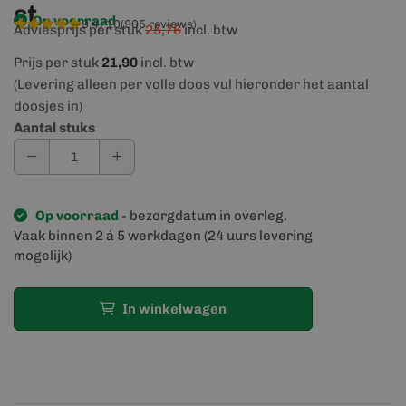
st
Op voorraad
9,4/10
(905 reviews)
Adviesprijs per stuk
25,76
incl. btw
Prijs per stuk
21,90
incl. btw
(Levering alleen per volle doos vul hieronder het aantal
doosjes in)
Aantal stuks
Op voorraad
- bezorgdatum in overleg.
Vaak binnen 2 á 5 werkdagen (24 uurs levering
mogelijk)
In winkelwagen