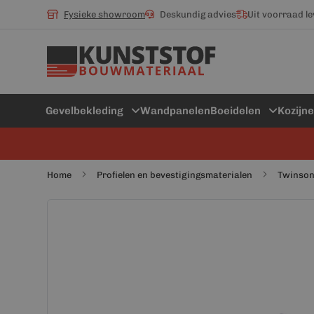
Fysieke showroom
Deskundig advies
Uit voorraad l
Gevelbekleding
Wandpanelen
Boeidelen
Kozijn
Home
Profielen en bevestigingsmaterialen
Twinson
Ga
Ga
naar
naar
het
het
einde
begin
van
van
de
de
afbeeldingen-
afbeeldingen-