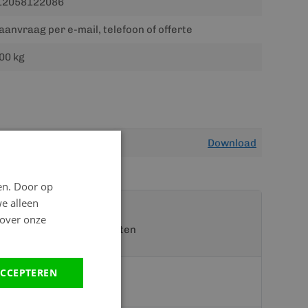
12058122086
aanvraag per e-mail, telefoon of offerte
00 kg
Download
en. Door op
we alleen
 over onze
t een van onze specialisten
CCEPTEREN