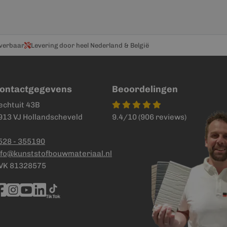
everbaar
Levering door heel Nederland & België
ontactgegevens
Beoordelingen
echtuit 43B
913 VJ Hollandscheveld
9.4/10 (906 reviews)
528 - 355190
nfo@kunststofbouwmateriaal.nl
VK 81328575