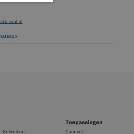
teriaal.nl
hatsapp
Toepassingen
Kerrafront
Canexel