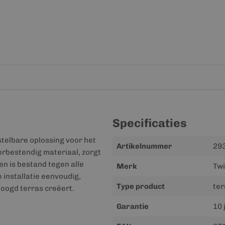
Specificaties
stelbare oplossing voor het
Meer
Artikelnummer
29
rbestendig materiaal, zorgt
informatie
n is bestand tegen alle
Merk
Tw
installatie eenvoudig,
Type product
te
hoogd terras creëert.
Garantie
10 