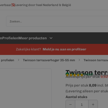
everbaar
Levering door heel Nederland & België
Zoek
en
Profielen
Meer producten
Zakelijke klant?
Meld je nu aan en profiteer
 profielen
Twinson terrasverhoger 35-55 mm
Twinson terras
Twinson ter
Op voorraad
9,4/10
(906 rev
Adviesprijs per stuk
9,52
Prijs per stuk
8,09
incl. 
(Levering alleen per stuk
Aantal stuks