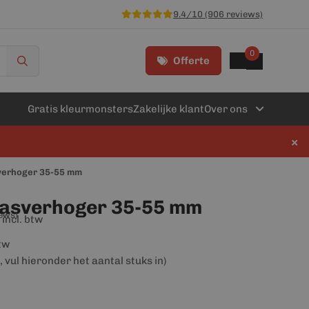
9.4/10 (906 reviews)
0
Offerte
Gratis kleurmonsters
Zakelijke klant
Over ons
×
verhoger 35-55 mm
rasverhoger 35-55 mm
iews)
incl. btw
btw
, vul hieronder het aantal stuks in)