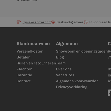
woonkamer
Fysieke showroom
Deskundig advies
Uit voorraad l
Klantenservice
Algemeen
C
Verzendkosten
Showroom en openingstijden
R
Betalen
Blog
7
Ruilen en retourneren
Team
Klachten
Over ons
0
Garantie
Vacatures
i
Contact
Algemene voorwaarden
K
Privacyverklaring