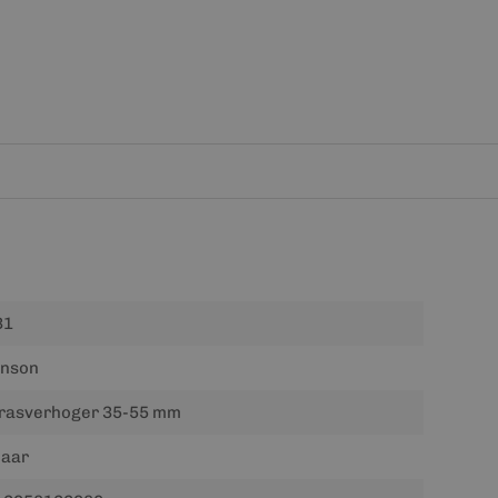
31
inson
rrasverhoger 35-55 mm
jaar