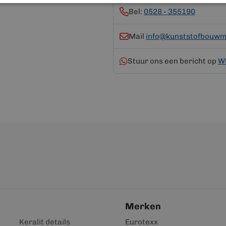
Bel:
0528 - 355190
Mail
info@kunststofbouwma
Stuur ons een bericht op
W
Merken
Keralit details
Eurotexx