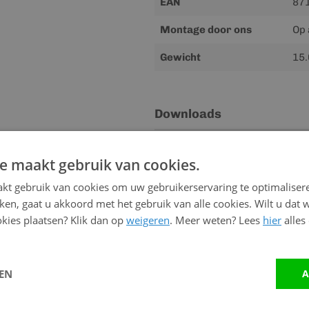
EAN
87
Montage door ons
Op 
Gewicht
15.
Downloads
Meer
Handleiding
informatie
e maakt gebruik van cookies.
kt gebruik van cookies om uw gebruikerservaring te optimaliser
kken, gaat u akkoord met het gebruik van alle cookies. Wilt u dat 
Advies nodig?
kies plaatsen? Klik dan op
weigeren
. Meer weten? Lees
hier
alles
Neem contact op me
LEN
A
Vandaag bereikbaar
van 08:00 tot 17:00 uur