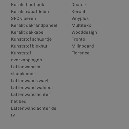
Keralit houtlook
Duafort
Keralit rabatdelen
Keralit
SPC vloeren
Vinyplus
Keralit dakrandpaneel
Multitexx
Keralit dakkapel
Wooddesign
Kunststof schuurtje
Fronto
Kunststof blokhut
Milinboard
Kunststof
Florence
overkappingen
Lattenwand in
slaapkamer
Lattenwand zwart
Lattenwand walnoot
Lattenwand achter
het bed
Lattenwand achter de
tv