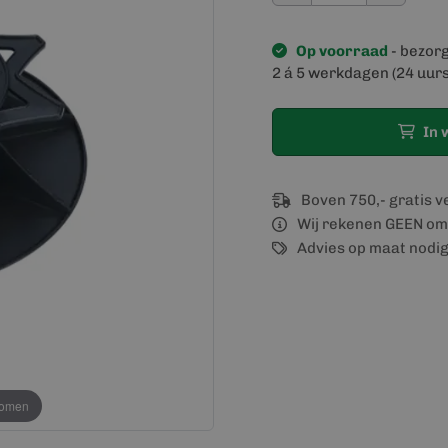
Op voorraad
- bezor
2 á 5 werkdagen (24 uurs
In 
Boven 750,- gratis 
Wij rekenen GEEN om
Advies op maat nodi
oomen