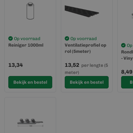
Op voorraad
Op voorraad
Reiniger 1000ml
Ventilatieprofiel op
Op
rol (5meter)
Rondk
- Vin
13,34
13,52
per lengte (5
8,49
meter)
Bekijk en bestel
Bekijk en bestel
B