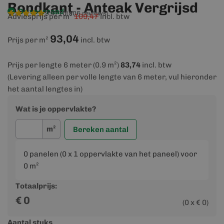
Rondkant - Anteak Vergrijsd
Op voorraad
9,4/10
(906 reviews)
Adviesprijs per m²
109,47
incl. btw
93,04
Prijs per m²
incl. btw
Prijs per lengte 6 meter (0.9 m²)
83,74
incl. btw
(Levering alleen per volle lengte van 6 meter, vul hieronder
het aantal lengtes in)
Wat is je oppervlakte?
m²
Bereken aantal
0
panelen (
0
x 1 oppervlakte van het paneel) voor
0
m²
Totaalprijs:
€
0
(
0
x €
0
)
Aantal stuks