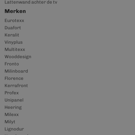
Lattenwand achter de tv
Merken
Eurotexx
Duafort
Keralit
Vinyplus
Multitexx
Wooddesign
Fronto
Milinboard
Florence
Kerrafront
Profex
Unipanel
Heering
Milexx
Milyt
Lignodur