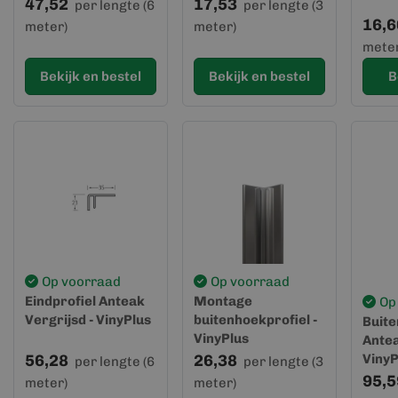
VinyPlus
47,52
17,53
per lengte (6
per lengte (3
16,6
meter)
meter)
meter
Bekijk en bestel
Bekijk en bestel
B
Op voorraad
Op voorraad
Eindprofiel Anteak
Montage
Op
Vergrijsd - VinyPlus
buitenhoekprofiel -
Buite
VinyPlus
Antea
56,28
26,38
VinyP
per lengte (6
per lengte (3
95,5
meter)
meter)