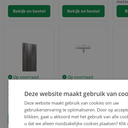
meter
Bekijk en bestel
Bekijk en bestel
B
Op voorraad
Op voorraad
Montage
Verbindingsprofiel
Op
verbindingsprofiel -
Anteak Vergrijsd -
Beve
Deze website maakt gebruik van coo
VinyPlus
VinyPlus
rvs 3
24,53
51,84
st.
Deze website maakt gebruik van cookies om uw
per lengte (3
per lengte (6
31,0
gebruikerservaring te optimaliseren. Door op accept
meter)
meter)
klikken, gaat u akkoord met het gebruik van alle cook
Bekijk en bestel
Bekijk en bestel
B
u dat we alleen noodzakelijke cookies plaatsen? Klik