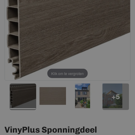
afbeeldingen-
afbeeldingen-
gallerij
gallerij
Klik om te vergroten
+5
VinyPlus Sponningdeel