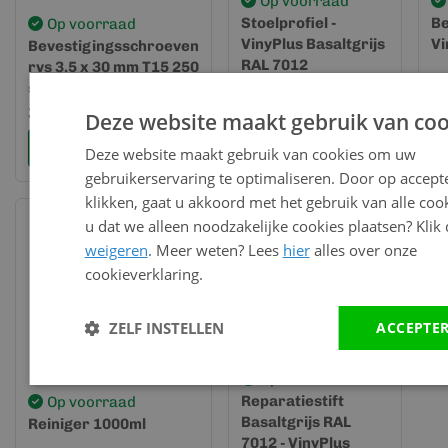
Op voorraad
Stoelprofiel -
Be
Op voorraad
VinyPlus Basaltgrijs
Vi
Bevestigingsschroeven
RAL 7012
rvs 3.5 x 30 mm T15 250
st.
58,56
3
per lengte (6
31,04
meter)
Deze website maakt gebruik van coo
Bekijk en bestel
Bekijk en bestel
Deze website maakt gebruik van cookies om uw
gebruikerservaring te optimaliseren. Door op accept
klikken, gaat u akkoord met het gebruik van alle cook
u dat we alleen noodzakelijke cookies plaatsen? Klik
weigeren
. Meer weten? Lees
hier
alles over onze
cookieverklaring.
ZELF INSTELLEN
ACCEPTE
Op voorraad
Reparatiestift
Op voorraad
Basaltgrijs RAL
Reiniger 1000ml
7012 - VinyPlus