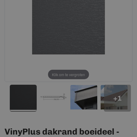
afbeeldingen-
afbeeldingen-
gallerij
gallerij
Klik om te vergroten
+1
VinyPlus dakrand boeideel -