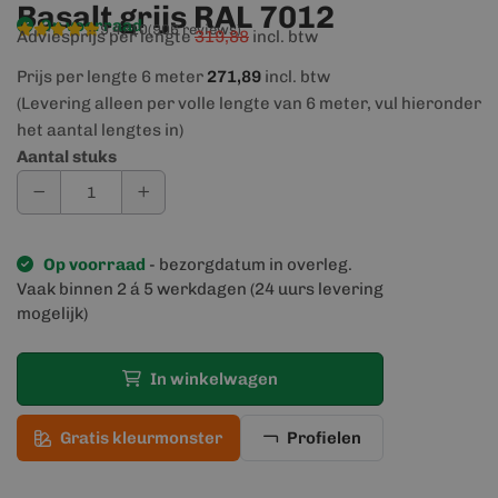
Basalt grijs RAL 7012
Op voorraad
9,4/10
(906 reviews)
Adviesprijs per lengte
319,88
incl. btw
Prijs per lengte 6 meter
271,89
incl. btw
(Levering alleen per volle lengte van 6 meter, vul hieronder
het aantal lengtes in)
Aantal stuks
Op voorraad
- bezorgdatum in overleg.
Vaak binnen 2 á 5 werkdagen (24 uurs levering
mogelijk)
In winkelwagen
Gratis kleurmonster
Profielen