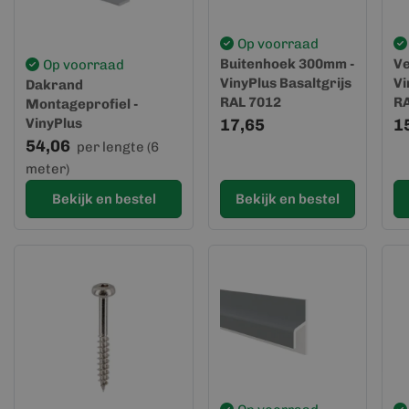
Op voorraad
Buitenhoek 300mm -
Ve
Op voorraad
VinyPlus Basaltgrijs
Vi
Dakrand
RAL 7012
RA
Montageprofiel -
VinyPlus
17,65
1
54,06
per lengte (6
meter)
Bekijk en bestel
Bekijk en bestel