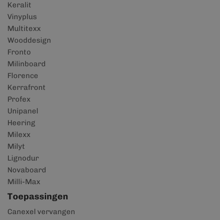
Keralit
Vinyplus
Multitexx
Wooddesign
Fronto
Milinboard
Florence
Kerrafront
Profex
Unipanel
Heering
Milexx
Milyt
Lignodur
Novaboard
Milli-Max
Toepassingen
Canexel vervangen