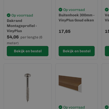
Op voorraad
Buitenhoek 300mm -
Ve
Op voorraad
VinyPlus Goud eiken
Vi
Dakrand
Montageprofiel -
VinyPlus
17,65
1
54,06
per lengte (6
meter)
Bekijk en bestel
Bekijk en bestel
Op voorraad