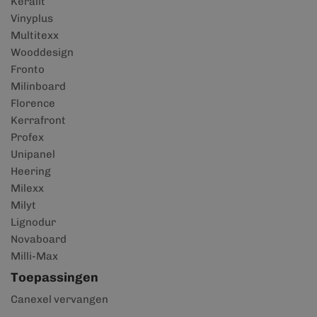
Keralit
Vinyplus
Multitexx
Wooddesign
Fronto
Milinboard
Florence
Kerrafront
Profex
Unipanel
Heering
Milexx
Milyt
Lignodur
Novaboard
Milli-Max
Toepassingen
Canexel vervangen