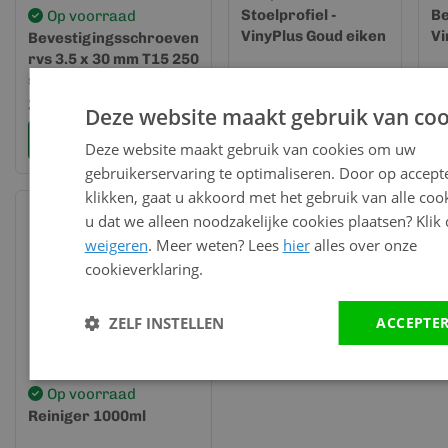
Stoelprofiel -
Be
Op voorraad
VinyPlus Goud eiken
Vi
Bevestigingsschroeven
rvs 3.5 x 30 mm T15 250
st.
58,56
3
per lengte (6
31,04
meter)
Deze website maakt gebruik van coo
Bekijk en bestel
Bekijk en bestel
Deze website maakt gebruik van cookies om uw
gebruikerservaring te optimaliseren. Door op accept
klikken, gaat u akkoord met het gebruik van alle cook
u dat we alleen noodzakelijke cookies plaatsen? Klik
weigeren
. Meer weten? Lees
hier
alles over onze
cookieverklaring.
ZELF INSTELLEN
ACCEPTE
Op voorraad
Reiniger 1000ml