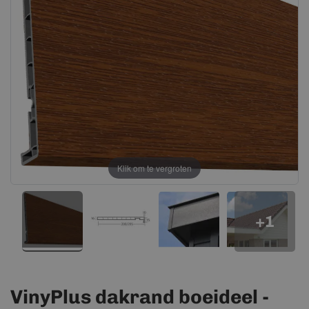
afbeeldingen-
afbeeldingen-
gallerij
gallerij
Klik om te vergroten
+1
VinyPlus dakrand boeideel -