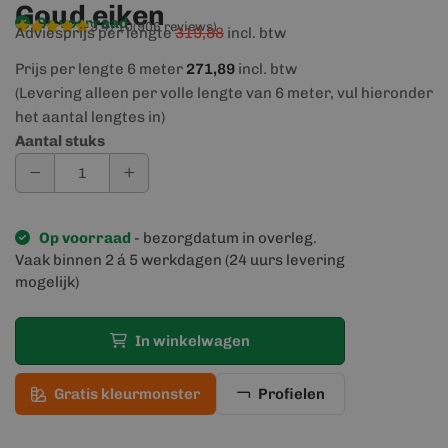
Goud eiken
Op voorraad
9,4/10
(906 reviews)
Adviesprijs per lengte
319,88
incl. btw
Prijs per lengte 6 meter
271,89
incl. btw
(Levering alleen per volle lengte van 6 meter, vul hieronder
het aantal lengtes in)
Aantal stuks
Op voorraad
- bezorgdatum in overleg.
Vaak binnen 2 á 5 werkdagen (24 uurs levering
mogelijk)
In winkelwagen
Gratis kleurmonster
Profielen