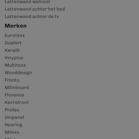
Lattenwand walnoot
Lattenwand achter het bed
Lattenwand achter de tv
Merken
Eurotexx
Duafort
Keralit
Vinyplus
Multitexx
Wooddesign
Fronto
Milinboard
Florence
Kerrafront
Profex
Unipanel
Heering
Milexx