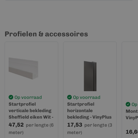
Profielen & accessoires
Op voorraad
Op voorraad
Startprofiel
Startprofiel
Op
verticale bekleding
horizontale
Monta
Sheffield eiken Wit -
bekleding - VinyPlus
VinyP
VinyPlus
47,52
17,53
per lengte (6
per lengte (3
16,6
meter)
meter)