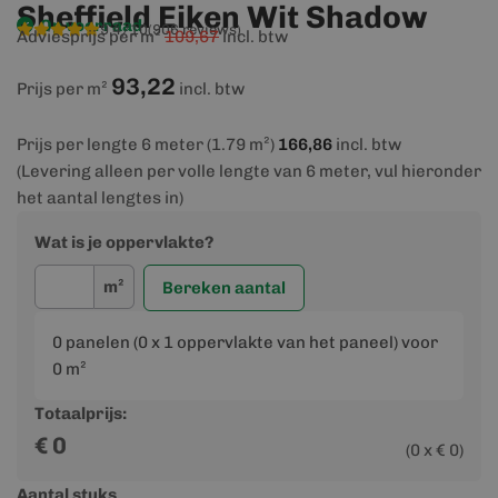
Sheffield Eiken Wit Shadow
Op voorraad
9,4/10
(906 reviews)
Adviesprijs per m²
109,67
incl. btw
93,22
Prijs per m²
incl. btw
Prijs per lengte 6 meter (1.79 m²)
166,86
incl. btw
(Levering alleen per volle lengte van 6 meter, vul hieronder
het aantal lengtes in)
Wat is je oppervlakte?
m²
Bereken aantal
0
panelen (
0
x 1 oppervlakte van het paneel) voor
0
m²
Totaalprijs:
€
0
(
0
x €
0
)
Aantal stuks