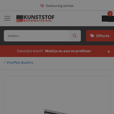
Deskundig advies
0
Offerte
×
Zakelijke klant?
Meld je nu aan en profiteer
VinyPlus Quattro
Ga
Ga
naar
naar
het
het
einde
begin
van
van
de
de