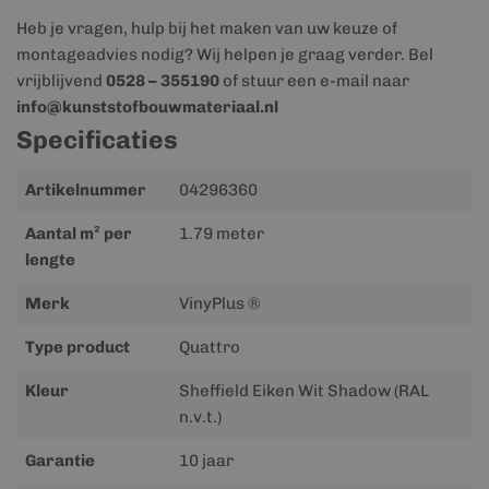
Heb je vragen, hulp bij het maken van uw keuze of
montageadvies nodig? Wij helpen je graag verder. Bel
vrijblijvend
0528 – 355190
of stuur een e-mail naar
info@kunststofbouwmateriaal.nl
Specificaties
Meer
Artikelnummer
04296360
informatie
Aantal m² per
1.79 meter
lengte
Merk
VinyPlus ®
Type product
Quattro
Kleur
Sheffield Eiken Wit Shadow (RAL
n.v.t.)
Garantie
10 jaar