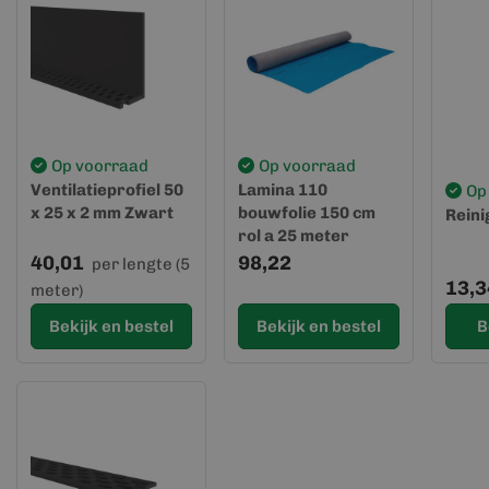
Op voorraad
Op voorraad
Ventilatieprofiel 50
Lamina 110
Op
x 25 x 2 mm Zwart
bouwfolie 150 cm
Reini
rol a 25 meter
(blauw)
40,01
98,22
per lengte (5
13,3
meter)
Bekijk en bestel
Bekijk en bestel
B