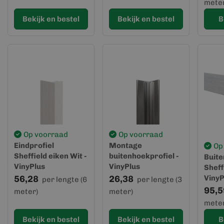
meter
Bekijk en bestel
Bekijk en bestel
B
Op voorraad
Op voorraad
Eindprofiel
Montage
Op
Sheffield eiken Wit -
buitenhoekprofiel -
Buite
VinyPlus
VinyPlus
Sheff
56,28
26,38
VinyP
per lengte (6
per lengte (3
95,5
meter)
meter)
meter
Bekijk en bestel
Bekijk en bestel
B