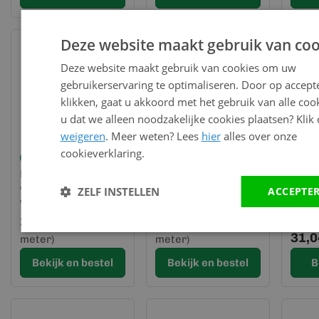
Deze website maakt gebruik van coo
Deze website maakt gebruik van cookies om uw
gebruikerservaring te optimaliseren. Door op accept
klikken, gaat u akkoord met het gebruik van alle cook
u dat we alleen noodzakelijke cookies plaatsen? Klik
weigeren
. Meer weten? Lees
hier
alles over onze
cookieverklaring.
Op voorraad
Op voorraad
Montage
Verbindingsprofiel
Op
verbindingsprofiel -
Sheffield eiken Wit -
Beve
ZELF INSTELLEN
ACCEPTE
VinyPlus
VinyPlus
rvs 3
24,53
51,84
st.
per lengte (3
per lengte (6
31,0
meter)
meter)
Bekijk en bestel
Bekijk en bestel
B