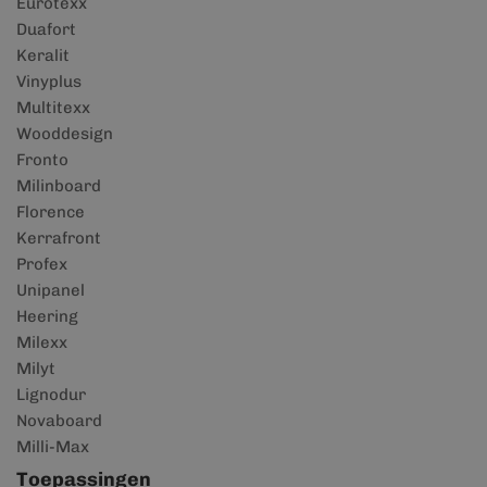
Eurotexx
Duafort
Keralit
Vinyplus
Multitexx
Wooddesign
Fronto
Milinboard
Florence
Kerrafront
Profex
Unipanel
Heering
Milexx
Milyt
Lignodur
Novaboard
Milli-Max
Toepassingen