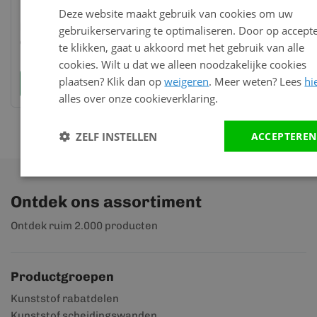
Milyt high tack
Deze website maakt gebruik van cookies om uw
lijmkoker 290ml
gebruikerservaring te optimaliseren. Door op accept
(wit)
te klikken, gaat u akkoord met het gebruik van alle
16,01
cookies. Wilt u dat we alleen noodzakelijke cookies
plaatsen? Klik dan op
weigeren
. Meer weten? Lees
hi
Bekijk en bestel
alles over onze cookieverklaring.
ZELF INSTELLEN
ACCEPTEREN
Ontdek ons assortiment
Ontdek ruim 2.000 producten
Productgroepen
Kunststof rabatdelen
Kunststof scheidingswanden