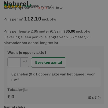
Naturel
Op voorraad
9,4/10
(906 reviews)
Adviesprijs per m²
131,97
incl. btw
112,19
Prijs per m²
incl. btw
Prijs per lengte 2.65 meter (0.32 m²)
35,90
incl. btw
(Levering alleen per volle lengte van 2,65 meter, vul
hieronder het aantal lengtes in)
Wat is je oppervlakte?
m²
Bereken aantal
0
panelen (
0
x 1 oppervlakte van het paneel) voor
0
m²
Totaalprijs:
€
0
(
0
x €
0
)
Aantal stuks