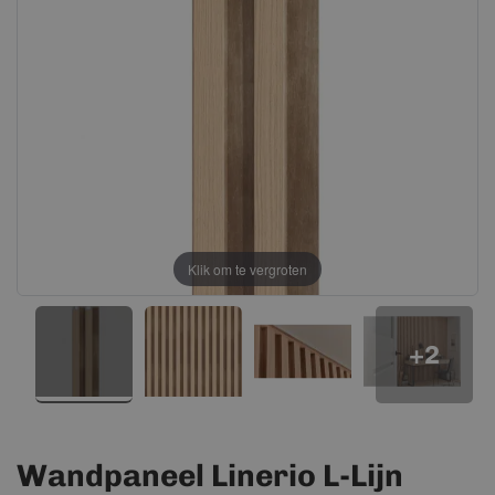
afbeeldingen-
afbeeldingen-
gallerij
gallerij
Klik om te vergroten
+2
Wandpaneel Linerio L-Lijn