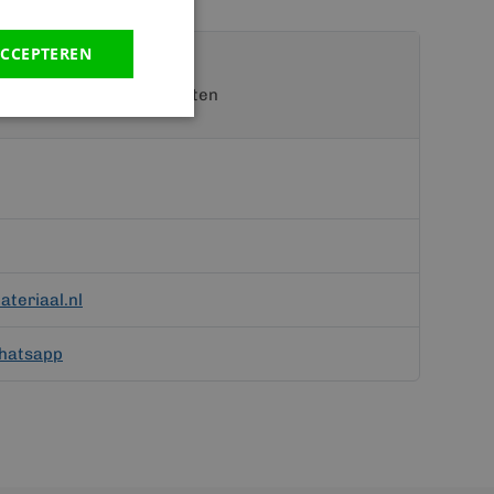
CCEPTEREN
t een van onze specialisten
teriaal.nl
hatsapp