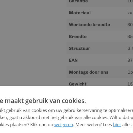
Garantie
10
Materiaal
ku
Werkende breedte
30
Breedte
3
Structuur
Gl
EAN
87
Montage door ons
Op
Gewicht
15
e maakt gebruik van cookies.
Downloads
kt gebruik van cookies om uw gebruikerservaring te optimaliser
kken, gaat u akkoord met het gebruik van alle cookies. Wilt u dat 
Meer
Handleiding
kies plaatsen? Klik dan op
weigeren
. Meer weten? Lees
hier
alles
informatie