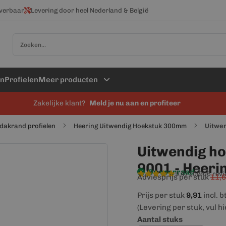
everbaar
Levering door heel Nederland & België
Zoek
en
Profielen
Meer producten
Zakelijke klant?
Meld je nu aan en profiteer
dakrand profielen
Heering Uitwendig Hoekstuk 300mm
Uitwen
Uitwendig h
9001 - Heeri
Op voorraad
9,4/10
(906 rev
Adviesprijs per stuk
11,
Prijs per stuk
9,91
incl. 
(Levering per stuk, vul h
Aantal stuks