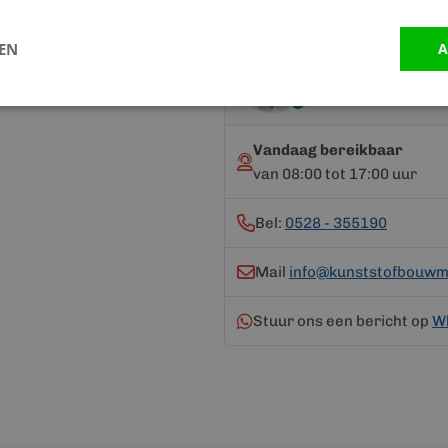
LEN
A
Advies nodig?
Neem contact op me
Vandaag bereikbaar
van 08:00 tot 17:00 uur
Bel:
0528 - 355190
Mail
info@kunststofbouwma
Stuur ons een bericht op
W