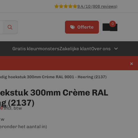
9.4/10 (906 reviews)
0
Offerte
Gratis kleurmonsters
Zakelijke klant
Over ons
×
dig hoekstuk 300mm Crème RAL 9001 - Heering (2137)
oekstuk 300mm Crème RAL
ng (2137)
iews)
66
incl. btw
btw
ieronder het aantal in)