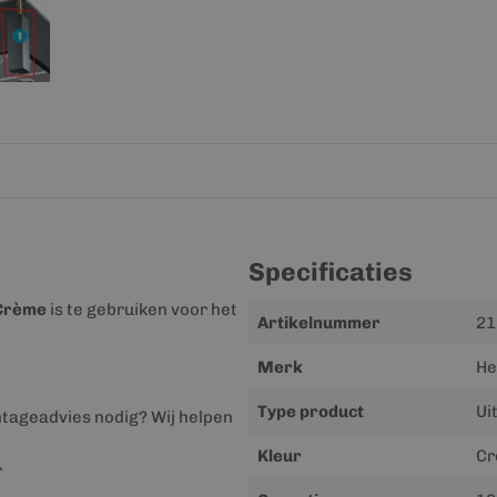
Specificaties
Crème
is te gebruiken voor het
Meer
Artikelnummer
21
informatie
Merk
He
Type product
Ui
ntageadvies nodig? Wij helpen
Kleur
Cr
r