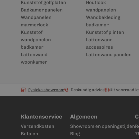
Kunststof golfplaten
Houtlook
Badkamer panelen
wandpanelen
Wandpanelen
Wandbekleding
marmerlook
badkamer
Kunststof
Kunststof plinten
wandpanelen
Lattenwand
badkamer
accessoires
Lattenwand
Lattenwand panelen
woonkamer
Fysieke showroom
Deskundig advies
Uit voorraad l
Klantenservice
Algemeen
C
Verzendkosten
Showroom en openingstijden
R
Betalen
Blog
7