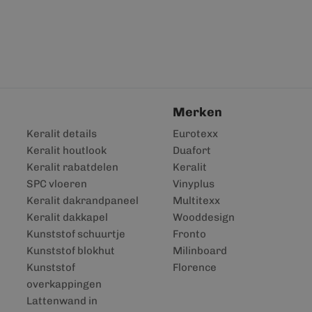
Merken
Keralit details
Eurotexx
Keralit houtlook
Duafort
Keralit rabatdelen
Keralit
SPC vloeren
Vinyplus
Keralit dakrandpaneel
Multitexx
Keralit dakkapel
Wooddesign
Kunststof schuurtje
Fronto
Kunststof blokhut
Milinboard
Kunststof
Florence
overkappingen
Lattenwand in