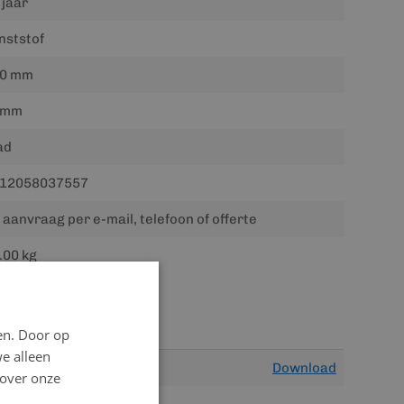
 jaar
nststof
0 mm
5mm
ad
12058037557
 aanvraag per e-mail, telefoon of offerte
.00 kg
en. Door op
we alleen
Download
 over onze