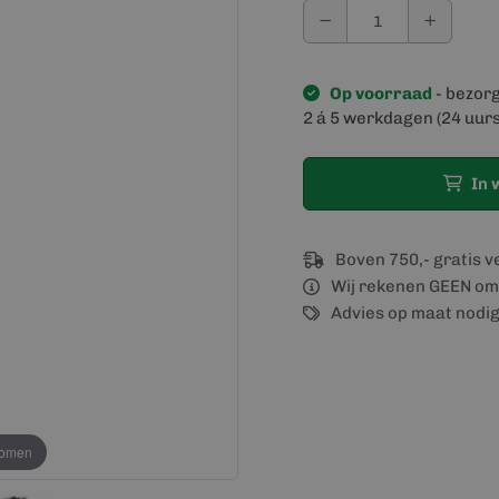
Op voorraad
- bezor
2 á 5 werkdagen (24 uurs
In 
Boven 750,- gratis 
Wij rekenen GEEN om
Advies op maat nodi
oomen