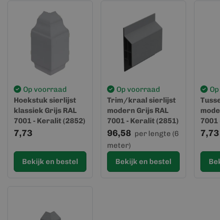
Op voorraad
Op voorraad
Op
Hoekstuk sierlijst
Trim/kraal sierlijst
Tusse
klassiek Grijs RAL
modern Grijs RAL
moder
7001 - Keralit (2852)
7001 - Keralit (2851)
7001 
7,73
96,58
7,73
per lengte (6
meter)
Bekijk en bestel
Bekijk en bestel
Bek