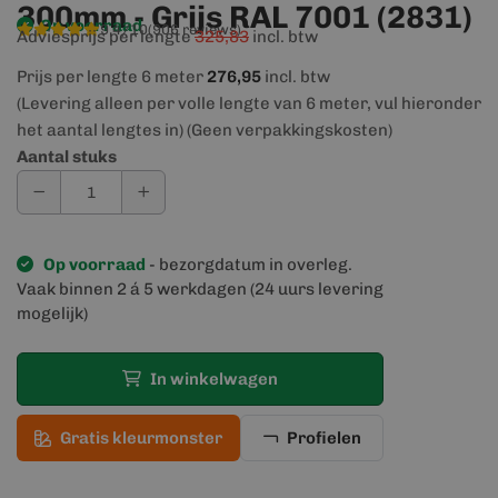
300mm - Grijs RAL 7001 (2831)
Op voorraad
9,4/10
(906 reviews)
Adviesprijs per lengte
325,83
incl. btw
Prijs per lengte 6 meter
276,95
incl. btw
(Levering alleen per volle lengte van 6 meter, vul hieronder
het aantal lengtes in) (Geen verpakkingskosten)
Aantal stuks
Op voorraad
- bezorgdatum in overleg.
Vaak binnen 2 á 5 werkdagen (24 uurs levering
mogelijk)
In winkelwagen
Gratis kleurmonster
Profielen