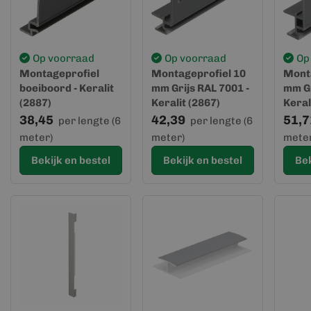
Op voorraad
Op voorraad
Op
Montageprofiel
Montageprofiel 10
Monta
boeiboord - Keralit
mm Grijs RAL 7001 -
mm Gr
(2887)
Keralit (2867)
Keral
38,45
42,39
51,7
per lengte (6
per lengte (6
meter)
meter)
meter
Bekijk en bestel
Bekijk en bestel
Bek