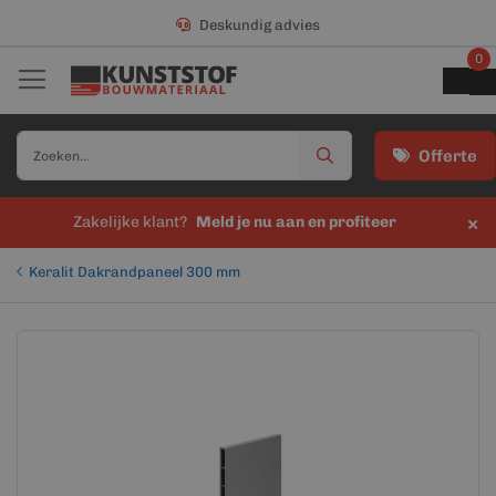
Deskundig advies
0
Offerte
×
Zakelijke klant?
Meld je nu aan en profiteer
Keralit Dakrandpaneel 300 mm
Ga
Ga
naar
naar
het
het
einde
begin
van
van
de
de