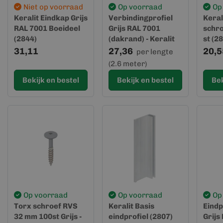
Niet op voorraad
Op voorraad
Op
Keralit Eindkap Grijs
Verbindingprofiel
Keral
RAL 7001 Boeideel
Grijs RAL 7001
schr
(2844)
(dakrand) - Keralit
st (2
(0420)
31,11
27,36
20,5
per lengte
(2.6 meter)
Bekijk en bestel
Bekijk en bestel
Bek
Op voorraad
Op voorraad
Op
Torx schroef RVS
Keralit Basis
Eindp
32 mm 100st Grijs -
eindprofiel (2807)
Grijs