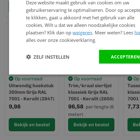
Deze website maakt gebruik van cookies om uw
Bekijk en bestel
Bekijk en bestel
Bek
gebruikerservaring te optimaliseren. Door op accept
te klikken, gaat u akkoord met het gebruik van alle
cookies. Wilt u dat we alleen noodzakelijke cookies
plaatsen? Klik dan op
weigeren
. Meer weten? Lees
hi
alles over onze cookieverklaring.
ZELF INSTELLEN
ACCEPTEREN
Op voorraad
Op voorraad
Op
Uitwendig hoekstuk
Trim/kraal sierlijst
Tusse
350mm Grijs RAL
klassiek Grijs RAL
klass
7001 - Keralit (2847)
7001 - Keralit (2850)
7001 
9,98
96,58
7,73
per lengte (6
meter)
Bekijk en bestel
Bekijk en bestel
Bek