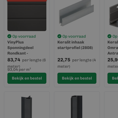
Op voorraad
Op voorraad
Op
VinyPlus
Keralit inhaak
Keral
Sponningdeel
startprofiel (2808)
Omra
Rondkant -
Antra
Antraciet
(2809
83,74
22,75
25,9
per lengte (6
per lengte (4
meter)
meter)
meter
93,04 per m²
Bekijk en bestel
Bekijk en bestel
Bek