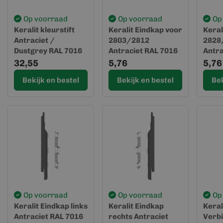
Op voorraad
Op voorraad
Op
Keralit kleurstift
Keralit Eindkap voor
Keral
Antraciet /
2803/2812
2828
Dustgrey RAL 7016
Antraciet RAL 7016
Antra
(2862)
(2822)
(2829
32,55
5,76
5,76
Bekijk en bestel
Bekijk en bestel
Bek
Op voorraad
Op voorraad
Op
Keralit Eindkap links
Keralit Eindkap
Keral
Antraciet RAL 7016
rechts Antraciet
Verbi