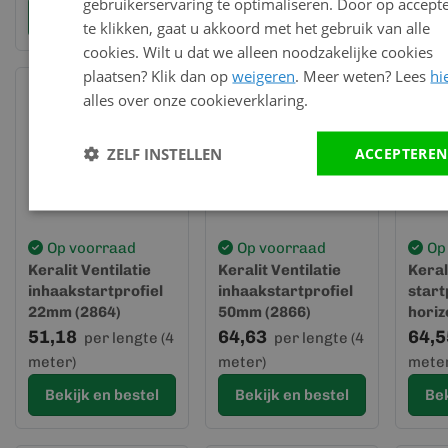
gebruikerservaring te optimaliseren. Door op accept
Bekijk en bestel
Bekijk en bestel
Bek
te klikken, gaat u akkoord met het gebruik van alle
cookies. Wilt u dat we alleen noodzakelijke cookies
plaatsen? Klik dan op
weigeren
. Meer weten? Lees
hi
alles over onze cookieverklaring.
ZELF INSTELLEN
ACCEPTEREN
Op voorraad
Op voorraad
Op
Keralit Ventilatie
Keralit Ventilatie
Keral
inhaakstartprofiel
inhaakstartprofiel
start
22mm (2864)
50mm (2866)
horiz
51,18
64,63
64,5
per lengte (4
per lengte (4
meter)
meter)
meter
Bekijk en bestel
Bekijk en bestel
Bek