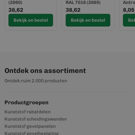
(2860)
RAL 7016 (2865)
Antra
(Sponningdeel 143)
(Sponningdeel 143)
(2813
38,62
38,62
8,05
(Spon
Bekijk en bestel
Bekijk en bestel
Bek
Ontdek ons assortiment
Ontdek ruim 2.000 producten
Productgroepen
Kunststof rabatdelen
Kunststof scheidingswanden
Kunststof gevelpanelen
Kunststof gevelbeplating