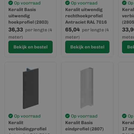
Op voorraad
Op voorraad
Op
Keralit Basis
Keralit uitwendig
Keral
uitwendig
rechthoekprofiel
verbi
hoekprofiel (2803)
Antraciet RAL 7016
(2805
(2812)
36,33
65,04
33,9
per lengte (4
per lengte (4
meter)
meter)
meter
Bekijk en bestel
Bekijk en bestel
Bek
Op voorraad
Op voorraad
Op
Keralit
Keralit Basis
Keral
verbindingprofiel
eindprofiel (2807)
17 mm