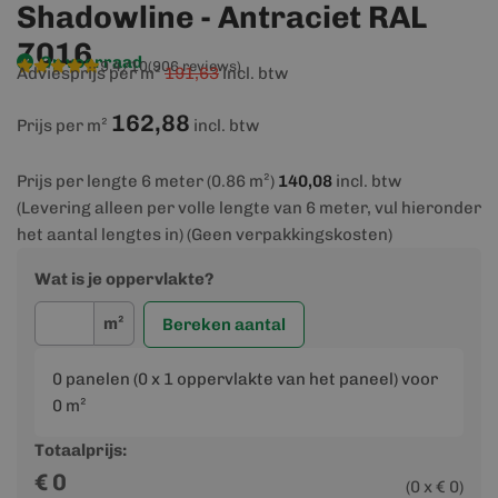
Shadowline - Antraciet RAL
7016
Op voorraad
9,4/10
(906 reviews)
Adviesprijs per m²
191,63
incl. btw
162,88
Prijs per m²
incl. btw
Prijs per lengte 6 meter (0.86 m²)
140,08
incl. btw
(Levering alleen per volle lengte van 6 meter, vul hieronder
het aantal lengtes in) (Geen verpakkingskosten)
Wat is je oppervlakte?
m²
Bereken aantal
0
panelen (
0
x 1 oppervlakte van het paneel) voor
0
m²
Totaalprijs:
€
0
(
0
x €
0
)