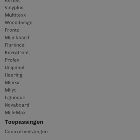
Keralit
Vinyplus
Multitexx
Wooddesign
Fronto
Milinboard
Florence
Kerrafront
Profex
Unipanel
Heering
Milexx
Milyt
Lignodur
Novaboard
Milli-Max
Toepassingen
Canexel vervangen