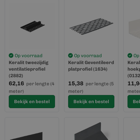
Op voorraad
Op voorraad
Op
Keralit tweezijdig
Keralit Geventileerd
Keral
ventilatieprofiel
platprofiel (1634)
hoekp
(2882)
(0132
62,16
15,38
11,9
per lengte (4
per lengte (5
meter)
meter)
meter
Bekijk en bestel
Bekijk en bestel
Bek