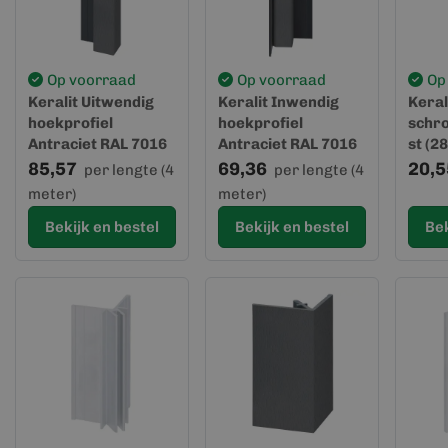
Op voorraad
Op voorraad
Op
Keralit Uitwendig
Keralit Inwendig
Keral
hoekprofiel
hoekprofiel
schr
Antraciet RAL 7016
Antraciet RAL 7016
st (2
(2828)
(2827)
85,57
69,36
20,5
per lengte (4
per lengte (4
meter)
meter)
Bekijk en bestel
Bekijk en bestel
Bek