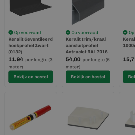
Op voorraad
Op voorraad
Op
Keralit Geventileerd
Keralit trim/kraal
Keral
hoekprofiel Zwart
aansluitprofiel
1000m
(0132)
Antraciet RAL 7016
(2810)
11,94
54,00
15,7
per lengte (3
per lengte (6
(gevelbekleding)
meter)
meter)
Bekijk en bestel
Bekijk en bestel
Bek