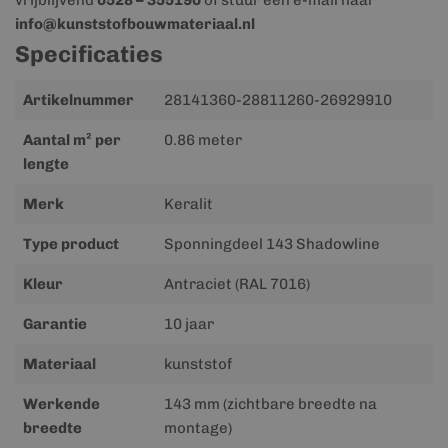
vrijblijvend
0528 – 355190
of stuur een e-mail naar
info@kunststofbouwmateriaal.nl
Specificaties
Meer
Artikelnummer
28141360-28811260-26929910
informatie
Aantal m² per
0.86 meter
lengte
Merk
Keralit
Type product
Sponningdeel 143 Shadowline
Kleur
Antraciet (RAL 7016)
Garantie
10 jaar
Materiaal
kunststof
Werkende
143 mm (zichtbare breedte na
breedte
montage)