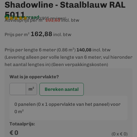
Shadowline - Staalblauw RAL
5011
Op voorraad
9,4/10
(905 reviews)
Adviesprijs per m²
191,63
incl. btw
162,88
Prijs per m²
incl. btw
Prijs per lengte 6 meter (0.86 m²)
140,08
incl. btw
(Levering alleen per volle lengte van 6 meter, vul hieronder
het aantal lengtes in) (Geen verpakkingskosten)
Wat is je oppervlakte?
m²
Bereken aantal
0
panelen (
0
x 1 oppervlakte van het paneel) voor
0
m²
Totaalprijs:
€
0
(
0
x €
0
)