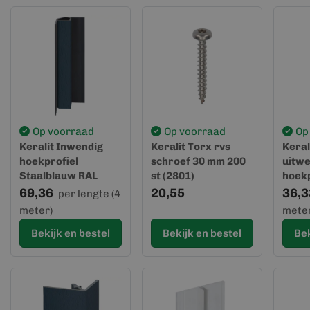
Op voorraad
Op voorraad
Op
Keralit Inwendig
Keralit Torx rvs
Keral
hoekprofiel
schroef 30 mm 200
uitwe
Staalblauw RAL
st (2801)
hoekp
5011 (2827)
69,36
20,55
36,3
per lengte (4
meter)
meter
Bekijk en bestel
Bekijk en bestel
Bek