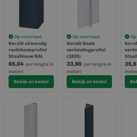
Op voorraad
Op voorraad
Op
Keralit uitwendig
Keralit Basis
Keral
rechthoekprofiel
verbindingprofiel
verbi
Staalblauw RAL
(2805)
Staa
5011 (2812)
5011 
65,04
33,90
35,6
per lengte (4
per lengte (4
(geve
meter)
meter)
meter
Bekijk en bestel
Bekijk en bestel
Bek