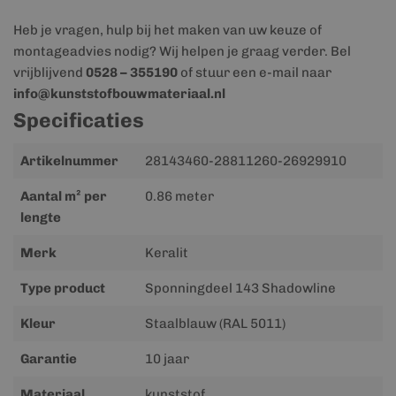
Heb je vragen, hulp bij het maken van uw keuze of
montageadvies nodig? Wij helpen je graag verder. Bel
vrijblijvend
0528 – 355190
of stuur een e-mail naar
info@kunststofbouwmateriaal.nl
Specificaties
Meer
Artikelnummer
28143460-28811260-26929910
informatie
Aantal m² per
0.86 meter
lengte
Merk
Keralit
Type product
Sponningdeel 143 Shadowline
Kleur
Staalblauw (RAL 5011)
Garantie
10 jaar
Materiaal
kunststof