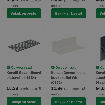
per lengte (4
per lengte (4
meter)
meter)
meter
Bekijk en bestel
Bekijk en bestel
Bek
Op voorraad
Op voorraad
Op
Keralit Geventileerd
Keralit Geventileerd
Keral
platprofiel (1634)
hoekprofiel Wit
aansl
(0132)
Staa
5011 
15,38
11,94
54,0
per lengte (5
per lengte (3
(geve
meter)
meter)
meter
Bekijk en bestel
Bekijk en bestel
Bek