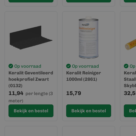
Op voorraad
Op voorraad
Op
Keralit Geventileerd
Keralit Reiniger
Keral
hoekprofiel Zwart
1000ml (2861)
Staal
(0132)
Skybl
(2862
11,94
15,79
32,5
per lengte (3
meter)
Bekijk en bestel
Bekijk en bestel
Bek