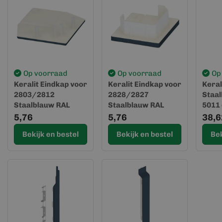
Op voorraad
Op voorraad
Op
Keralit Eindkap voor
Keralit Eindkap voor
Keral
2803/2812
2828/2827
Staa
Staalblauw RAL
Staalblauw RAL
5011 
5011 (2822)
5011 (2829)
(Spon
5,76
5,76
38,6
Bekijk en bestel
Bekijk en bestel
Bek