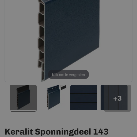
afbeeldingen-
afbeeldingen-
gallerij
gallerij
Klik om te vergroten
+3
Keralit Sponningdeel 143