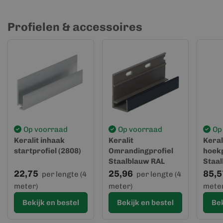
Profielen & accessoires
Op voorraad
Op voorraad
Op
Keralit inhaak
Keralit
Keral
startprofiel (2808)
Omrandingprofiel
hoekp
Staalblauw RAL
Staa
5011 (2809)
5011 
22,75
25,96
85,5
per lengte (4
per lengte (4
meter)
meter)
meter
Bekijk en bestel
Bekijk en bestel
Bek