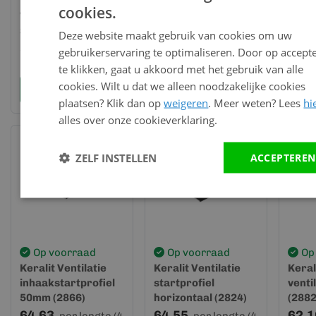
Trim/kraal
Keralit Ventilatie
Keral
cookies.
Ventilatieprofiel
startprofiel
inhaa
Staalblauw RAL
verticaal (2826)
22mm
Deze website maakt gebruik van cookies om uw
5011 (gevel) -
57,21
82,12
51,1
per lengte (6
per lengte (4
gebruikerservaring te optimaliseren. Door op accept
Keralit (2849)
meter)
meter)
meter
te klikken, gaat u akkoord met het gebruik van alle
cookies. Wilt u dat we alleen noodzakelijke cookies
Bekijk en bestel
Bekijk en bestel
Bek
plaatsen? Klik dan op
weigeren
. Meer weten? Lees
hi
alles over onze cookieverklaring.
ZELF INSTELLEN
ACCEPTEREN
Op voorraad
Op voorraad
Op
Keralit Ventilatie
Keralit Ventilatie
Keral
inhaakstartprofiel
startprofiel
venti
50mm (2866)
horizontaal (2824)
(2882
64,63
64,55
62,1