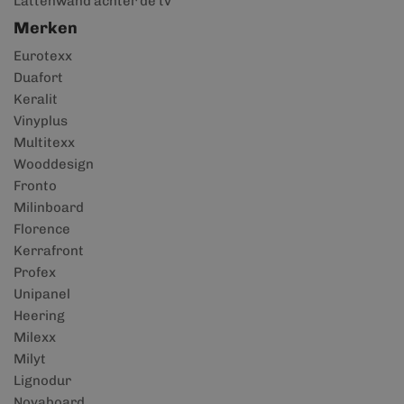
Lattenwand achter de tv
Merken
Eurotexx
Duafort
Keralit
Vinyplus
Multitexx
Wooddesign
Fronto
Milinboard
Florence
Kerrafront
Profex
Unipanel
Heering
Milexx
Milyt
Lignodur
Novaboard