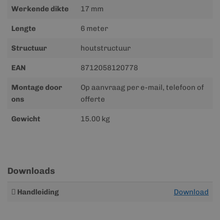
Werkende dikte
17 mm
Lengte
6 meter
Structuur
houtstructuur
EAN
8712058120778
Montage door
Op aanvraag per e-mail, telefoon of
ons
offerte
Gewicht
15.00 kg
Downloads
Meer
Handleiding
Download
informatie