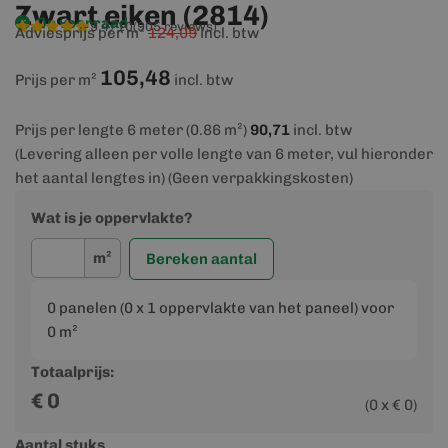
Zwart eiken (2814)
Op voorraad
9,4/10
(905 reviews)
Adviesprijs per m²
124,09
incl. btw
105,48
Prijs per m²
incl. btw
Prijs per lengte 6 meter (0.86 m²)
90,71
incl. btw
(Levering alleen per volle lengte van 6 meter, vul hieronder
het aantal lengtes in) (Geen verpakkingskosten)
Wat is je oppervlakte?
m²
Bereken aantal
0
panelen (
0
x 1 oppervlakte van het paneel) voor
0
m²
Totaalprijs:
€
0
(
0
x €
0
)
Aantal stuks