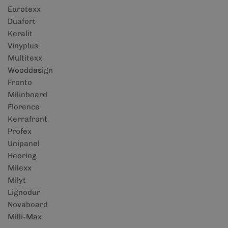
Eurotexx
Duafort
Keralit
Vinyplus
Multitexx
Wooddesign
Fronto
Milinboard
Florence
Kerrafront
Profex
Unipanel
Heering
Milexx
Milyt
Lignodur
Novaboard
Milli-Max