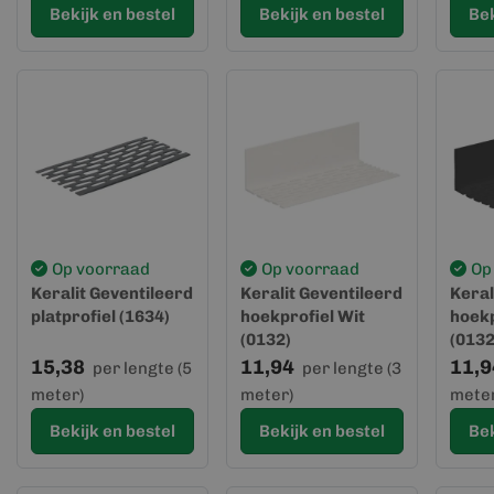
Bekijk en bestel
Bekijk en bestel
Bek
Op voorraad
Op voorraad
Op
Keralit Geventileerd
Keralit Geventileerd
Keral
platprofiel (1634)
hoekprofiel Wit
hoekp
(0132)
(0132
15,38
11,94
11,9
per lengte (5
per lengte (3
meter)
meter)
meter
Bekijk en bestel
Bekijk en bestel
Bek