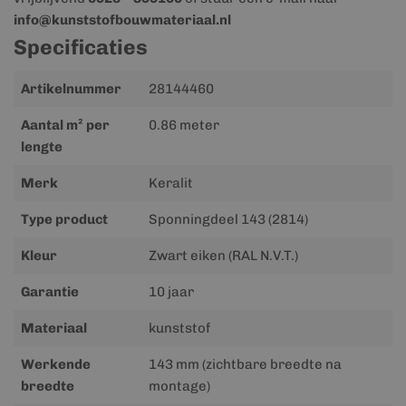
info@kunststofbouwmateriaal.nl
Specificaties
Meer
Artikelnummer
28144460
informatie
Aantal m² per
0.86 meter
lengte
Merk
Keralit
Type product
Sponningdeel 143 (2814)
Kleur
Zwart eiken (RAL N.V.T.)
Garantie
10 jaar
Materiaal
kunststof
Werkende
143 mm (zichtbare breedte na
breedte
montage)