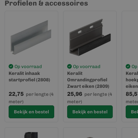
Profielen & accessoires
Op voorraad
Op voorraad
Op
Keralit inhaak
Keralit
Keral
startprofiel (2808)
Omrandingprofiel
hoekp
Zwart eiken (2809)
eiken
22,75
25,96
85,5
per lengte (4
per lengte (4
meter)
meter)
meter
Bekijk en bestel
Bekijk en bestel
Bek