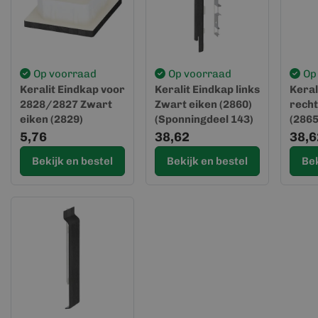
Op voorraad
Op voorraad
Op
Keralit Eindkap voor
Keralit Eindkap links
Keral
2828/2827 Zwart
Zwart eiken (2860)
recht
eiken (2829)
(Sponningdeel 143)
(2865
(Spon
5,76
38,62
38,6
Bekijk en bestel
Bekijk en bestel
Bek