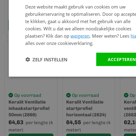
Zwart eiken (gevel) -
verticaal (2826)
22mm
Deze website maakt gebruik van cookies om uw
Keralit (2849)
57,21
82,12
51,1
per lengte (6
per lengte (4
gebruikerservaring te optimaliseren. Door op accept
meter)
meter)
meter
te klikken, gaat u akkoord met het gebruik van alle
Bekijk en bestel
Bekijk en bestel
Bek
cookies. Wilt u dat we alleen noodzakelijke cookies
plaatsen? Klik dan op
weigeren
. Meer weten? Lees
hi
alles over onze cookieverklaring.
ZELF INSTELLEN
ACCEPTEREN
Op voorraad
Op voorraad
Op
Keralit Ventilatie
Keralit Ventilatie
Keral
inhaakstartprofiel
startprofiel
venti
50mm (2866)
horizontaal (2824)
(2882
64,63
64,55
62,1
per lengte (4
per lengte (4
meter)
meter)
meter