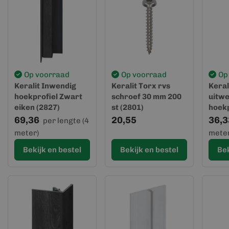
Op voorraad
Op voorraad
Op
Keralit Inwendig
Keralit Torx rvs
Keral
hoekprofiel Zwart
schroef 30 mm 200
uitwe
eiken (2827)
st (2801)
hoekp
69,36
20,55
36,3
per lengte (4
meter)
meter
Bekijk en bestel
Bekijk en bestel
Bek