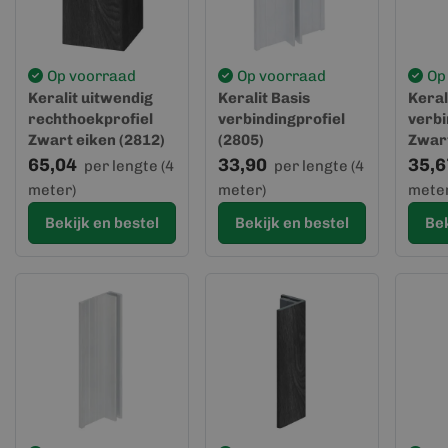
Op voorraad
Op voorraad
Op
Keralit uitwendig
Keralit Basis
Keral
rechthoekprofiel
verbindingprofiel
verbi
Zwart eiken (2812)
(2805)
Zwart
(geve
65,04
33,90
35,6
per lengte (4
per lengte (4
meter)
meter)
meter
Bekijk en bestel
Bekijk en bestel
Bek