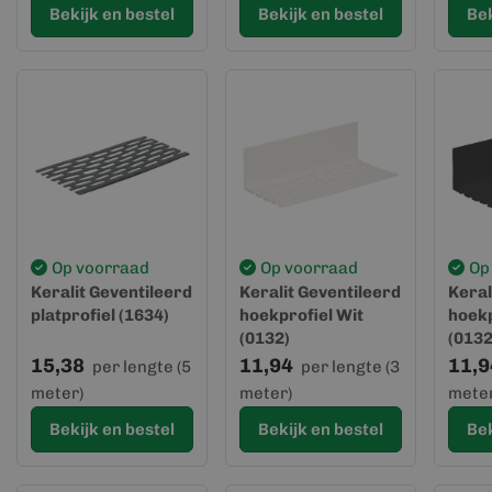
Bekijk en bestel
Bekijk en bestel
Bek
Op voorraad
Op voorraad
Op
Keralit Geventileerd
Keralit Geventileerd
Keral
platprofiel (1634)
hoekprofiel Wit
hoekp
(0132)
(0132
15,38
11,94
11,9
per lengte (5
per lengte (3
meter)
meter)
meter
Bekijk en bestel
Bekijk en bestel
Bek