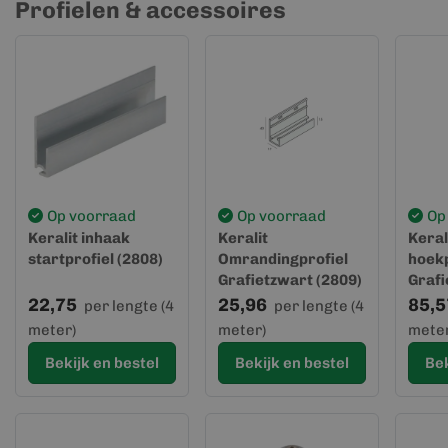
Profielen & accessoires
Op voorraad
Op voorraad
Op
Keralit inhaak
Keralit
Keral
startprofiel (2808)
Omrandingprofiel
hoekp
Grafietzwart (2809)
Grafi
22,75
25,96
85,5
per lengte (4
per lengte (4
meter)
meter)
meter
Bekijk en bestel
Bekijk en bestel
Bek