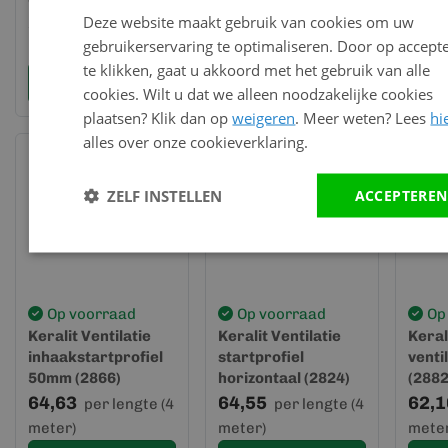
Grafietzwart (gevel)
verticaal (2826)
22mm
Deze website maakt gebruik van cookies om uw
- Keralit (2849)
57,21
82,12
51,1
per lengte (6
per lengte (4
gebruikerservaring te optimaliseren. Door op accept
meter)
meter)
meter
te klikken, gaat u akkoord met het gebruik van alle
Bekijk en bestel
Bekijk en bestel
Bek
cookies. Wilt u dat we alleen noodzakelijke cookies
plaatsen? Klik dan op
weigeren
. Meer weten? Lees
hi
alles over onze cookieverklaring.
ZELF INSTELLEN
ACCEPTEREN
Op voorraad
Op voorraad
Op
Keralit Ventilatie
Keralit Ventilatie
Keral
inhaakstartprofiel
startprofiel
venti
50mm (2866)
horizontaal (2824)
(2882
64,63
64,55
62,1
per lengte (4
per lengte (4
meter)
meter)
meter