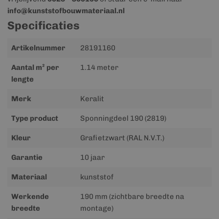
info@kunststofbouwmateriaal.nl
Specificaties
Meer
Artikelnummer
28191160
informatie
Aantal m² per
1.14 meter
lengte
Merk
Keralit
Type product
Sponningdeel 190 (2819)
Kleur
Grafietzwart (RAL N.V.T.)
Garantie
10 jaar
Materiaal
kunststof
Werkende
190 mm (zichtbare breedte na
breedte
montage)