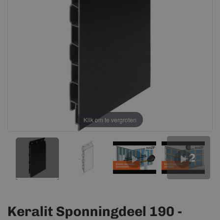
afbeeldingen-
afbeeldingen-
gallerij
gallerij
Klik om te vergroten
+2
Keralit Sponningdeel 190 -