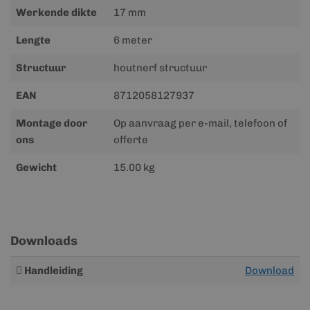
Werkende dikte
17 mm
Lengte
6 meter
Structuur
houtnerf structuur
EAN
8712058127937
Montage door
Op aanvraag per e-mail, telefoon of
ons
offerte
Gewicht
15.00 kg
Downloads
Meer
Handleiding
Download
informatie