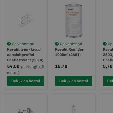
Op voorraad
Op voorraad
Op
Keralit trim/kraal
Keralit Reiniger
Keral
aansluitprofiel
1000ml (2861)
2803
Grafietzwart (2810)
Grafi
(gevelbekleding)
54,00
15,79
5,76
per lengte (6
meter)
Bekijk en bestel
Bekijk en bestel
Bek