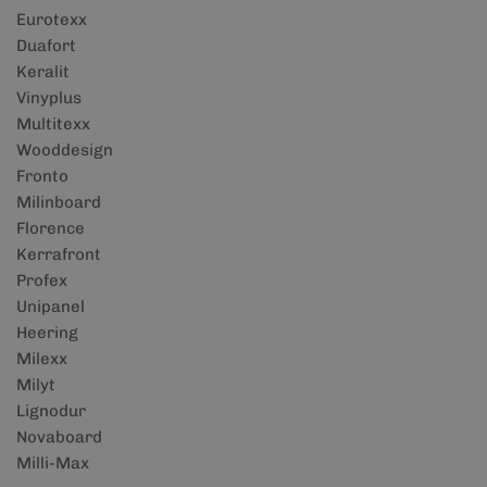
Eurotexx
Duafort
Keralit
Vinyplus
Multitexx
Wooddesign
Fronto
Milinboard
Florence
Kerrafront
Profex
Unipanel
Heering
Milexx
Milyt
Lignodur
Novaboard
Milli-Max