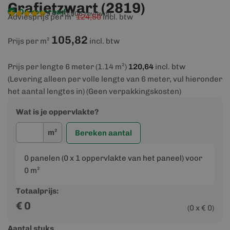
Grafietzwart (2819)
Op voorraad
9,4/10
(906 reviews)
Adviesprijs per m²
124,50
incl. btw
105,82
Prijs per m²
incl. btw
Prijs per lengte 6 meter (1.14 m²)
120,64
incl. btw
(Levering alleen per volle lengte van 6 meter, vul hieronder
het aantal lengtes in) (Geen verpakkingskosten)
Wat is je oppervlakte?
m²
Bereken aantal
0
panelen (
0
x 1 oppervlakte van het paneel) voor
0
m²
Totaalprijs:
€
0
(
0
x €
0
)
Aantal stuks