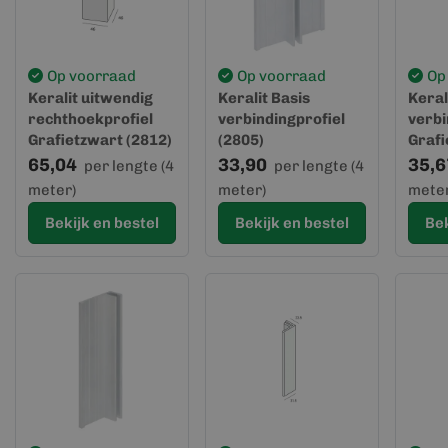
Op voorraad
Op voorraad
Op
Keralit uitwendig
Keralit Basis
Keral
rechthoekprofiel
verbindingprofiel
verbi
Grafietzwart (2812)
(2805)
Grafi
(geve
65,04
33,90
35,6
per lengte (4
per lengte (4
meter)
meter)
meter
Bekijk en bestel
Bekijk en bestel
Bek