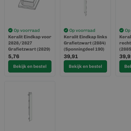
Op voorraad
Op voorraad
Op
Keralit Eindkap voor
Keralit Eindkap links
Keral
2828/2827
Grafietzwart (2884)
recht
Grafietzwart (2829)
(Sponningdeel 190)
(2885
(Spon
5,76
39,91
39,9
Bekijk en bestel
Bekijk en bestel
Bek