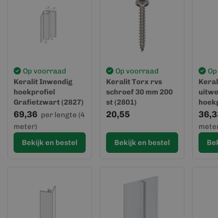
Op voorraad
Op voorraad
Op
Keralit Inwendig
Keralit Torx rvs
Keral
hoekprofiel
schroef 30 mm 200
uitwe
Grafietzwart (2827)
st (2801)
hoekp
69,36
20,55
36,3
per lengte (4
meter)
meter
Bekijk en bestel
Bekijk en bestel
Bek