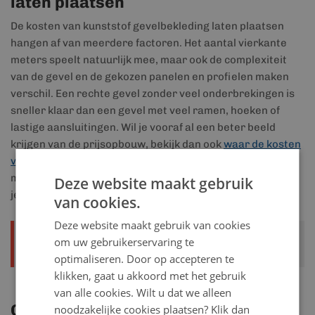
laten plaatsen
De kosten van kunststof gevelbekleding laten plaatsen
hangen af van meerdere factoren. Het aantal vierkante
meters speelt natuurlijk mee, maar ook de complexiteit
van de gevel en de gekozen panelen en profielen maken
verschil. Een rechte gevel zonder veel onderbrekingen is
sneller klaar dan een gevel met veel ramen, hoeken of
lastige aansluitingen. Wil je vooraf al een beter beeld
krijgen van de prijsopbouw, bekijk dan ook
waar de kosten
van kunststof gevelbekleding van afhangen
. Daarna
maken we een offerte op maat, zodat je vooraf weet waar
Deze website maakt gebruik
je aan toe bent.
van cookies.
Deze website maakt gebruik van cookies
Vraag vrijblijvend
om uw gebruikerservaring te
Offerte aanvragen
een offerte aan
optimaliseren. Door op accepteren te
klikken, gaat u akkoord met het gebruik
van alle cookies. Wilt u dat we alleen
Contact en advies
noodzakelijke cookies plaatsen? Klik dan